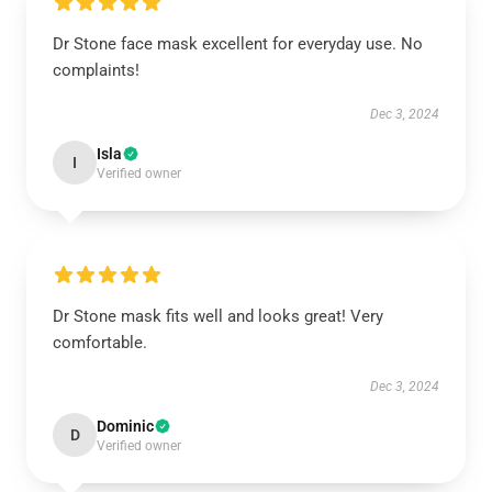
Dr Stone face mask excellent for everyday use. No
complaints!
Dec 3, 2024
Isla
I
Verified owner
Dr Stone mask fits well and looks great! Very
comfortable.
Dec 3, 2024
Dominic
D
Verified owner