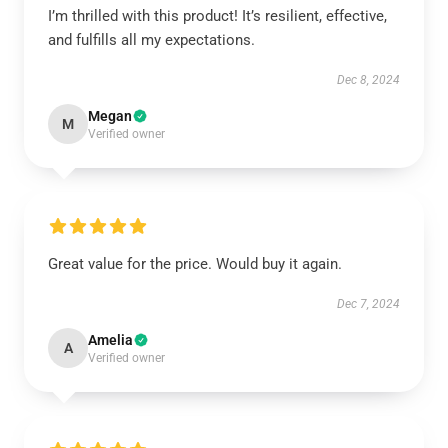
I’m thrilled with this product! It’s resilient, effective,
and fulfills all my expectations.
Dec 8, 2024
Megan
M
Verified owner
Great value for the price. Would buy it again.
Dec 7, 2024
Amelia
A
Verified owner