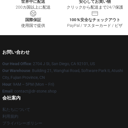
世界中に配送
安心してお買い物
200カ国以上に配送
クリックから配送まで24/7保護
国際保証
100％安全なチェックアウト
使用国で提供
PayPal / マスターカード / ビザ
お問い合わせ
Our Head Office
: 2704 J St, San Diego, CA 92101, US
Our Warehouse
: Building 21, Wanghai Road, Software Park II, Atushi
City, Fujian Province, CN
Hour
: 9AM – 5PM (Mon – Fri)
Email
: contact@dr-stone.shop
会社案内
私たちについて
利用規約
プライバシーポリシー