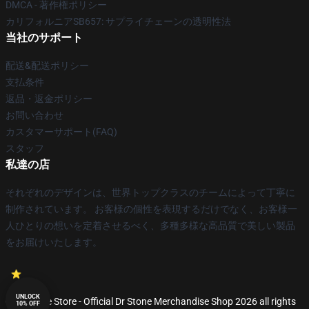
DMCA - 著作権ポリシー
カリフォルニアSB657: サプライチェーンの透明性法
当社のサポート
配送&配送ポリシー
支払条件
返品・返金ポリシー
お問い合わせ
カスタマーサポート(FAQ)
スタッフ
私達の店
それぞれのデザインは、世界トップクラスのチームによって丁寧に
制作されています。 お客様の個性を表現するだけでなく、お客様一
人ひとりの想いを定着させるべく、多種多様な高品質で美しい製品
をお届けいたします。
UNLOCK
© Dr Stone Store - Official Dr Stone Merchandise Shop 2026 all rights
10% OFF