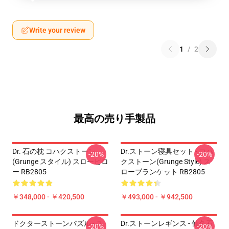
Write your review
1
/
2
最高の売り手製品
Dr. 石の枕 コハクストーン
Dr.ストーン寝具セット - コハ
-20%
-20%
(Grunge スタイル) スローピロ
クストーン(Grunge Style) ス
ー RB2805
ローブランケット RB2805
￥348,000 - ￥420,500
￥493,000 - ￥942,500
ドクターストーンパズル - ユ
Dr.ストーンレギンス - 仙久石
-20%
-20%