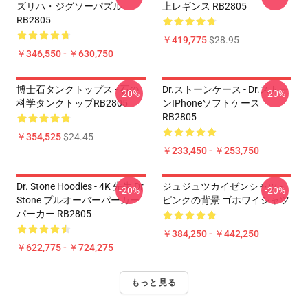
ズリハ・ジグソーパズル
上レギンス RB2805
RB2805
￥419,775
$28.95
￥346,550 - ￥630,750
博士石タンクトップス - 石の
Dr.ストーンケース - Dr.ストー
-20%
-20%
科学タンクトップRB2805
ンiPhoneソフトケース
RB2805
￥354,525
$24.45
￥233,450 - ￥253,750
Dr. Stone Hoodies - 4K 先生 Dr
ジュジュツカイゼンシャツ -
-20%
-20%
Stone プルオーバーパーカー
ピンクの背景 ゴホワイシャツ
パーカー RB2805
￥384,250 - ￥442,250
￥622,775 - ￥724,275
もっと見る