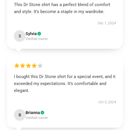
This Dr Stone shirt has a perfect blend of comfort
and style. It’s become a staple in my wardrobe.
Dec 1, 2024
Sylvia
S
Verified owner
I bought this Dr Stone shirt for a special event, and it
exceeded my expectations. It’s comfortable and
elegant.
Oct 5, 2024
Brianna
B
Verified owner