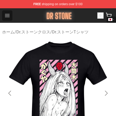
FREE
shipping on orders over $100
Dr Stone Store - Official Dr Stone Merchandise Shop
Open menu
ホーム
/
Dr.ストーンクロス
/
Dr.ストーンTシャツ