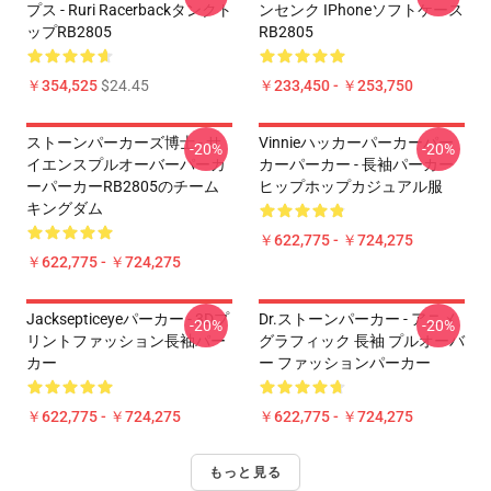
プス - Ruri Racerbackタンクト
ンセンク IPhoneソフトケース
ップRB2805
RB2805
￥354,525
$24.45
￥233,450 - ￥253,750
ストーンパーカーズ博士 - サ
Vinnieハッカーパーカーパー
-20%
-20%
イエンスプルオーバーパーカ
カーパーカー - 長袖パーカー
ーパーカーRB2805のチーム
ヒップホップカジュアル服
キングダム
￥622,775 - ￥724,275
￥622,775 - ￥724,275
Jacksepticeyeパーカー - 3Dプ
Dr.ストーンパーカー - アニメ
-20%
-20%
リントファッション長袖パー
グラフィック 長袖 プルオーバ
カー
ー ファッションパーカー
￥622,775 - ￥724,275
￥622,775 - ￥724,275
もっと見る