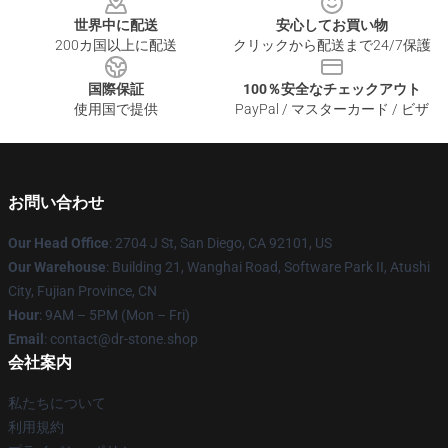
世界中に配送
安心してお買い物
200カ国以上に配送
クリックから配送まで24/7保護
国際保証
100％安全なチェックアウト
使用国で提供
PayPal / マスターカード / ビザ
お問い合わせ
Our Head Office
: 2704 J St, San Diego, CA 92101, US
Our Warehouse
: Building 21, Wanghai Road, Software Park II, Atushi
City, Fujian Province, CN
Hour
: 9AM – 5PM (Mon – Fri)
Email
: contact@dr-stone.shop
会社案内
私たちについて
利用規約