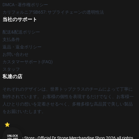
DMCA - 著作権ポリシー
カリフォルニアSB657: サプライチェーンの透明性法
当社のサポート
配送&配送ポリシー
支払条件
返品・返金ポリシー
お問い合わせ
カスタマーサポート(FAQ)
スタッフ
私達の店
それぞれのデザインは、世界トップクラスのチームによって丁寧に
制作されています。 お客様の個性を表現するだけでなく、お客様一
人ひとりの想いを定着させるべく、多種多様な高品質で美しい製品
をお届けいたします。
UNLOCK
© Dr Stone Store - Official Dr Stone Merchandise Shop 2026 all rights
10% OFF