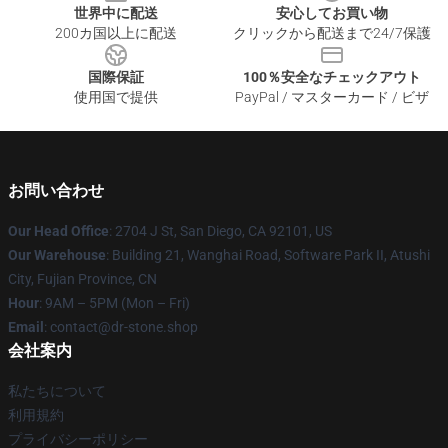
世界中に配送
安心してお買い物
200カ国以上に配送
クリックから配送まで24/7保護
国際保証
100％安全なチェックアウト
使用国で提供
PayPal / マスターカード / ビザ
お問い合わせ
Our Head Office
: 2704 J St, San Diego, CA 92101, US
Our Warehouse
: Building 21, Wanghai Road, Software Park II, Atushi
City, Fujian Province, CN
Hour
: 9AM – 5PM (Mon – Fri)
Email
: contact@dr-stone.shop
会社案内
私たちについて
利用規約
プライバシーポリシー