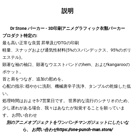
説明
Dr Stone パーカー - 3D印刷アニメグラフィック衣類パーカー
プロダクト特定の:
最も高い正常な良質 昇華及びDTGの印刷
軽量、スナッグおよび通気性材料(5%のスパンデックス、95%のポリ
エステル)。
顕著な袖の袖口、顕著なウエストバンドのhem、およびkangarooの
ポケット。
首と肩をつなぎ、追加の慰めを。
心配の指示: 穏やかに洗剤、機械唐辛子洗浄、タンブルの乾燥した低
い。
処理時間はおよそ5-7営業日です。 世界的な流行のシナリオのため、
少し遅れがある場合、我々はあなたが知覚することを願っていま
す。 お問い合わせ
別のアニメオブジェクトをワンパンチマンガジェットにしたいな
ら、 お問い合わせ
https://one-punch-man.store/