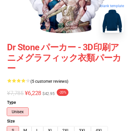
blank template
Dr Stone パーカー - 3D印刷ア
ニメグラフィック衣類パーカ
ー
(5 customer reviews)
¥7,785
¥6,228
-20%
$42.95
Type
Unisex
Size
S
M
L
XL
2XL
3XL
4XL