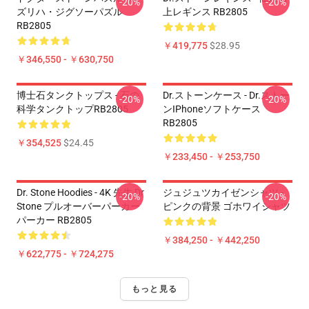
-20%
-20%
ズリハ・ジグソーパズル
上レギンス RB2805
RB2805
￥419,775
$28.95
￥346,550 - ￥630,750
博士石タンクトップス - 石の
Dr.ストーンケース - Dr.ストー
-20%
-20%
科学タンクトップRB2805
ンiPhoneソフトケース
RB2805
￥354,525
$24.45
￥233,450 - ￥253,750
Dr. Stone Hoodies - 4K 先生 Dr
ジュジュツカイゼンシャツ -
-20%
-20%
Stone プルオーバーパーカー
ピンクの背景 ゴホワイシャツ
パーカー RB2805
￥384,250 - ￥442,250
￥622,775 - ￥724,275
もっと見る