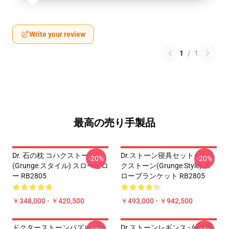
Write your review
1
/
1
最高の売り手製品
Dr. 石の枕 コハクストーン
Dr.ストーン寝具セット - コハ
-20%
-20%
(Grunge スタイル) スローピロ
クストーン(Grunge Style) ス
ー RB2805
ローブランケット RB2805
￥348,000 - ￥420,500
￥493,000 - ￥942,500
ドクターストーンパズル - ユ
Dr.ストーンレギンス - 仙久石