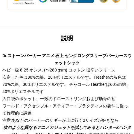
説明
modname=ckeditor ディレクティブ
Dr.ストーンパーカー アニメ 石上 センクロングスリーブパーカースウ
ェットシャツ
ヘビー級 8.25 オンス. (〜280 gsm) コットン-塩辛いフリース
安定した色は80%の綿、20%ポリエステルです。 Heatherの灰色は
70%の綿、30%ポリエステルです。 チャコール Heatherは60%の綿、
40%ポリエステルです
入口袋のポケット、一致のドローストリングおよび肋骨の袖
ワールド・アクセシブル・アティアー・プラクティスの要件に従っ
て倫理的に調達
注意:あなたのパーカーのサギーが上に行く2サイズが好きなら
次のような異なるアニメガジェットを試してみると
ハンターxハンタ