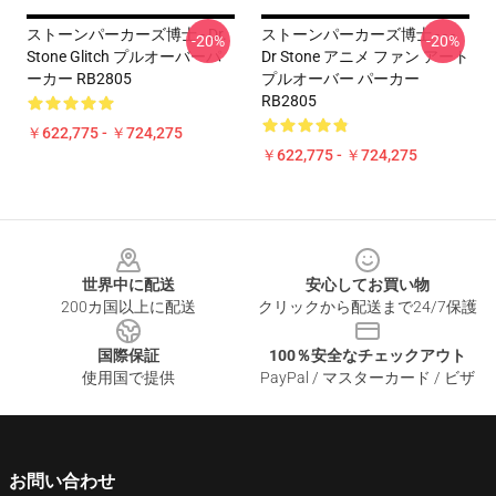
ストーンパーカーズ博士 - Dr.
ストーンパーカーズ博士 - - -
-20%
-20%
Stone Glitch プルオーバーパ
Dr Stone アニメ ファン アート
ーカー RB2805
プルオーバー パーカー
RB2805
￥622,775 - ￥724,275
￥622,775 - ￥724,275
Footer
世界中に配送
安心してお買い物
200カ国以上に配送
クリックから配送まで24/7保護
国際保証
100％安全なチェックアウト
使用国で提供
PayPal / マスターカード / ビザ
お問い合わせ