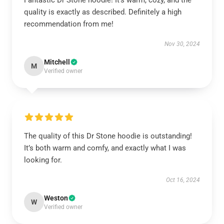
Fantastic Dr Stone hoodie! It’s warm, cozy, and the
quality is exactly as described. Definitely a high
recommendation from me!
Nov 30, 2024
Mitchell
M
Verified owner
The quality of this Dr Stone hoodie is outstanding!
It’s both warm and comfy, and exactly what I was
looking for.
Oct 16, 2024
Weston
W
Verified owner