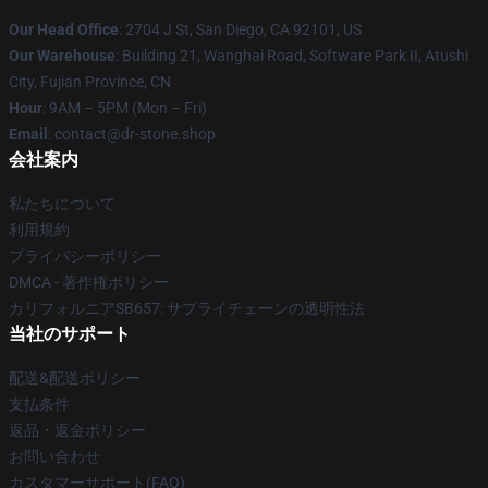
Our Head Office
: 2704 J St, San Diego, CA 92101, US
Our Warehouse
: Building 21, Wanghai Road, Software Park II, Atushi
City, Fujian Province, CN
Hour
: 9AM – 5PM (Mon – Fri)
Email
: contact@dr-stone.shop
会社案内
私たちについて
利用規約
プライバシーポリシー
DMCA - 著作権ポリシー
カリフォルニアSB657: サプライチェーンの透明性法
当社のサポート
配送&配送ポリシー
支払条件
返品・返金ポリシー
お問い合わせ
カスタマーサポート(FAQ)