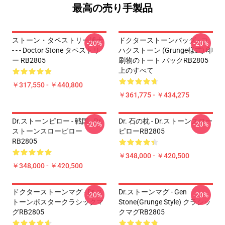
最高の売り手製品
ストーン・タペストリー博士
ドクターストーンバッグ - コ
-20%
-20%
- - - Doctor Stone タペストリ
ハクストーン (Grunge様式) 印
ー RB2805
刷物のトート バックRB2805
上のすべて
￥317,550 - ￥440,800
￥361,775 - ￥434,275
Dr.ストーンピロー - 戦国 - Dr.
Dr. 石の枕 - Dr.ストーンスロー
-20%
-20%
ストーンスローピロー
ピローRB2805
RB2805
￥348,000 - ￥420,500
￥348,000 - ￥420,500
ドクターストーンマグ - Dr.ス
Dr.ストーンマグ - Gen
-20%
-20%
トーンポスタークラシックマ
Stone(Grunge Style) クラシッ
グRB2805
クマグRB2805