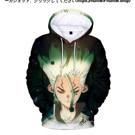
ー
ガジェット、クリックしてください:
https://hunterx-hunter.shop/
modname=ck の
ログイン