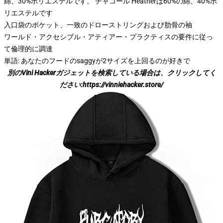
綿、30%ポリエステルです。 チャコール Heatherは60%の綿、40%ポ
リエステルです
入口袋のポケット、一致のドローストリングおよび肋骨の袖
ワールド・アクセシブル・アティアー・プラクティスの要件に従っ
て倫理的に調達
単語: あなたのフードのsaggyが2サイズを上回るのが好きで
別のVini Hackerガジェットを検索している場合は、クリックしてく
ださい:
https://vinniehacker.store/