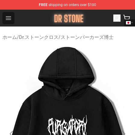
FREE
shipping on orders over $100
Dr Stone Store - Official Dr Stone Merchandise Shop
Open menu
ホーム
/
Dr.ストーンクロス
/
ストーンパーカーズ博士