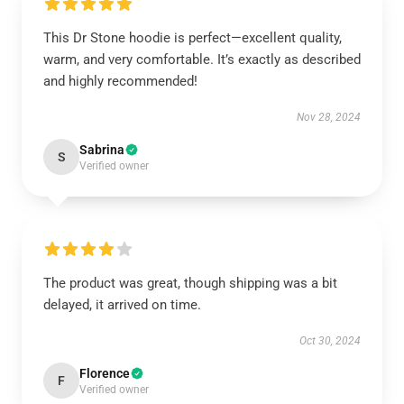
This Dr Stone hoodie is perfect—excellent quality,
warm, and very comfortable. It’s exactly as described
and highly recommended!
Nov 28, 2024
Sabrina
S
Verified owner
The product was great, though shipping was a bit
delayed, it arrived on time.
Oct 30, 2024
Florence
F
Verified owner