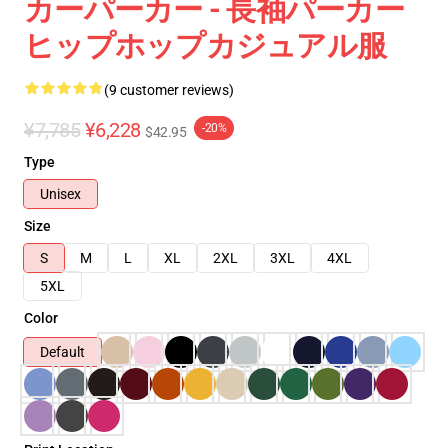
カーパーカー - 長袖パーカー
ヒップホップカジュアル服
(9 customer reviews)
¥7,785
¥6,228
-20%
$42.95
Type
Unisex
Size
S
M
L
XL
2XL
3XL
4XL
5XL
Color
Default