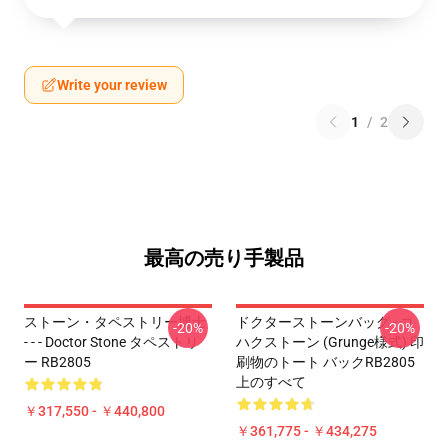
Write your review
1
/
2
最高の売り手製品
ストーン・タペストリー博士
ドクターストーンバッグ - コ
-20%
-20%
- - - Doctor Stone タペストリ
ハクストーン (Grunge様式) 印
ー RB2805
刷物のトート バックRB2805
上のすべて
￥317,550 - ￥440,800
￥361,775 - ￥434,275