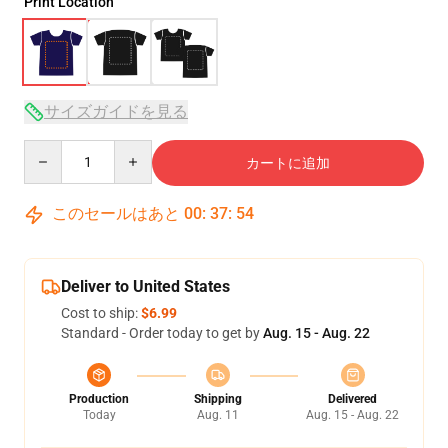
Print Location
サイズガイドを見る
Quantity
カートに追加
このセールはあと
00
:
37
:
53
Deliver to United States
Cost to ship:
$6.99
Standard - Order today to get by
Aug. 15 - Aug. 22
Production
Shipping
Delivered
Today
Aug. 11
Aug. 15 - Aug. 22