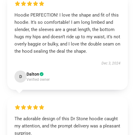
Hoodie PERFECTION! I love the shape and fit of this
hoodie. It’s so comfortable! I am long limbed and
slender, the sleeves are a great length, the bottom
hugs my hips and doesn’t ride up to my waist, it’s not
overly baggie or bulky, and I love the double seam on
the hood sealing the deal the shape.
Dec 3, 2024
Dalton
D
Verified owner
The adorable design of this Dr Stone hoodie caught
my attention, and the prompt delivery was a pleasant
surprise.