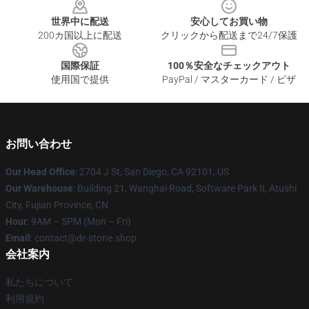
世界中に配送
安心してお買い物
200カ国以上に配送
クリックから配送まで24/7保護
国際保証
100％安全なチェックアウト
使用国で提供
PayPal / マスターカード / ビザ
お問い合わせ
Our Head Office
: 2704 J St, San Diego, CA 92101, US
Our Warehouse
: Building 21, Wanghai Road, Software Park II, Atushi
City, Fujian Province, CN
Hour
: 9AM – 5PM (Mon – Fri)
Email
: contact@dr-stone.shop
会社案内
私たちについて
利用規約