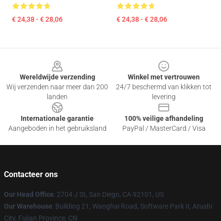
€ 24,38 - € 28,06
€ 24,38 - € 28,06
Footer
Wereldwijde verzending
Winkel met vertrouwen
Wij verzenden naar meer dan 200
24/7 beschermd van klikken tot
landen
levering
Internationale garantie
100% veilige afhandeling
Aangeboden in het gebruiksland
PayPal / MasterCard / Visa
Contacteer ons
Our Head Office
: 2704 J St, San Diego, CA 92101, US
Our Warehouse
: Building 21, Wanghai Road, Software Park II, Atushi
City, Fujian Province, CN