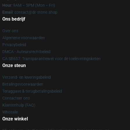
Hour
: 9AM – 5PM (Mon – Fri)
Email
: contact@dr-stone.shop
Ons bedrijf
Over ons
Algemene voorwaarden
Privacybeleid
DMCA - Auteursrechtbeleid
CA SB657: Transparantiewet voor de toeleveringsketen
Onze steun
Verzend- en leveringsbeleid
Betalingsvoorwaarden
Teruggave & terugbetalingsbeleid
Contacteer ons
Klantenhulp (FAQ)
Whosale
Onze winkel