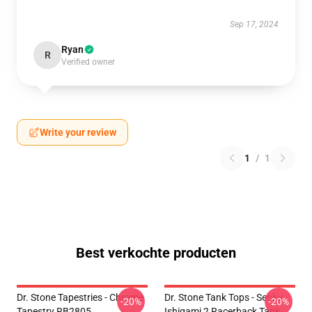
Sep 17, 2024
Ryan
R
Verified owner
Write your review
1
/
1
Best verkochte producten
Dr. Stone Tapestries - Chrome
Dr. Stone Tank Tops - Senku
-20%
-20%
Tapestry RB2805
Ishigami 2 Racerback Tank