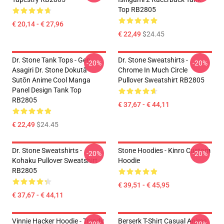
Top RB2805
€ 20,14 - € 27,96
€ 22,49
$24.45
Dr. Stone Tank Tops - Gen
Dr. Stone Sweatshirts -
-20%
-20%
Asagiri Dr. Stone Dokutā
Chrome In Much Circle
Sutōn Anime Cool Manga
Pullover Sweatshirt RB2805
Panel Design Tank Top
RB2805
€ 37,67 - € 44,11
€ 22,49
$24.45
Dr. Stone Sweatshirts -
Stone Hoodies - Kinro Custom
-20%
-20%
Kohaku Pullover Sweatshirt
Hoodie
RB2805
€ 39,51 - € 45,95
€ 37,67 - € 44,11
Vinnie Hacker Hoodie - Trendy
Berserk T-Shirt Casual Anime