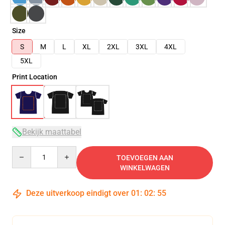
Size
S
M
L
XL
2XL
3XL
4XL
5XL
Print Location
Bekijk maattabel
Quantity
TOEVOEGEN AAN
WINKELWAGEN
Deze uitverkoop eindigt over
01
:
02
:
54