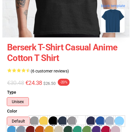
blank template
Berserk T-Shirt Casual Anime
Cotton T Shirt
(6 customer reviews)
€30.48
€24.38
-20%
$26.50
Type
Unisex
Color
Default