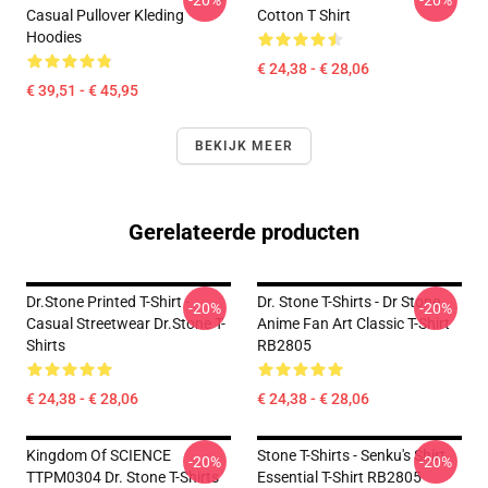
-20%
-20%
Casual Pullover Kleding
Cotton T Shirt
Hoodies
€ 24,38 - € 28,06
€ 39,51 - € 45,95
BEKIJK MEER
Gerelateerde producten
Dr.Stone Printed T-Shirt -
Dr. Stone T-Shirts - Dr Stone
-20%
-20%
Casual Streetwear Dr.Stone T-
Anime Fan Art Classic T-Shirt
Shirts
RB2805
€ 24,38 - € 28,06
€ 24,38 - € 28,06
Kingdom Of SCIENCE
Stone T-Shirts - Senku's Shirt
-20%
-20%
TTPM0304 Dr. Stone T-Shirts
Essential T-Shirt RB2805