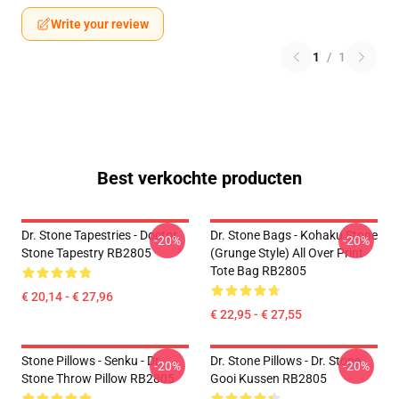
Write your review
1
/
1
Best verkochte producten
Dr. Stone Tapestries - Doctor
Dr. Stone Bags - Kohaku Stone
-20%
-20%
Stone Tapestry RB2805
(Grunge Style) All Over Print
Tote Bag RB2805
€ 20,14 - € 27,96
€ 22,95 - € 27,55
Stone Pillows - Senku - Dr.
Dr. Stone Pillows - Dr. Stone
-20%
-20%
Stone Throw Pillow RB2805
Gooi Kussen RB2805