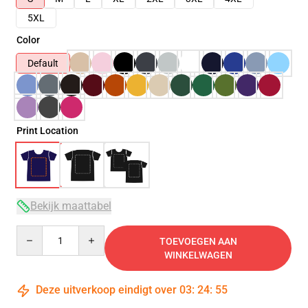
5XL
Color
Default
Print Location
Bekijk maattabel
Quantity
TOEVOEGEN AAN
WINKELWAGEN
Deze uitverkoop eindigt over
03
:
24
:
54