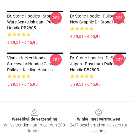
Dr. Stone Hoodies - Stone
Dr Stone Hoodie - Pullover
-20%
-20%
Wars Senku Ishigami Pullover
New Graphic Dr. Stone Hoodie
Hoodie RB2805
€ 39,51 - € 45,95
€ 39,51 - € 45,95
Vinnie Hacker Hoodie -
Dr. Stone Hoodies - Dr Stone In
-20%
-20%
Streetwear Hooded Casual
Japan - Postkaart Pullover
Pullover Kleding Hoodies
Hoodie RB2805
€ 39,51 - € 45,95
€ 39,51 - € 45,95
Footer
Wereldwijde verzending
Winkel met vertrouwen
Wij verzenden naar meer dan 200
24/7 beschermd van klikken tot
landen
levering