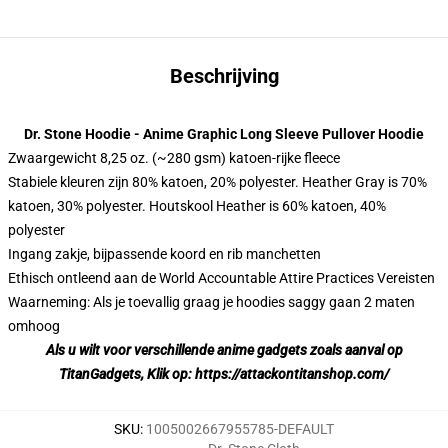
Beschrijving
modname=ckeditor
Dr. Stone Hoodie - Anime Graphic Long Sleeve Pullover Hoodie
Zwaargewicht 8,25 oz. (~280 gsm) katoen-rijke fleece
Stabiele kleuren zijn 80% katoen, 20% polyester. Heather Gray is 70%
katoen, 30% polyester. Houtskool Heather is 60% katoen, 40%
polyester
Ingang zakje, bijpassende koord en rib manchetten
Ethisch ontleend aan de World Accountable Attire Practices Vereisten
Waarneming: Als je toevallig graag je hoodies saggy gaan 2 maten
omhoog
Als u wilt voor verschillende anime gadgets zoals aanval op
Titan
Gadgets, Klik op:
https://attackontitanshop.com/
modname=ck
m
SKU
:
1005002667955785-DEFAULT