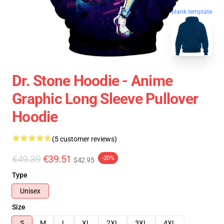
blank template
Dr. Stone Hoodie - Anime
Graphic Long Sleeve Pullover
Hoodie
(5 customer reviews)
€49.39
€39.51
-20%
$42.95
Type
Unisex
Size
S
M
L
XL
2XL
3XL
4XL