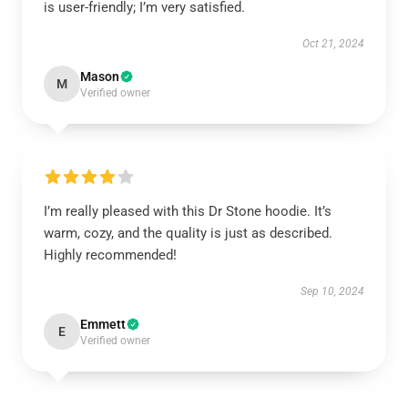
is user-friendly; I’m very satisfied.
Oct 21, 2024
Mason
M
Verified owner
I’m really pleased with this Dr Stone hoodie. It’s
warm, cozy, and the quality is just as described.
Highly recommended!
Sep 10, 2024
Emmett
E
Verified owner