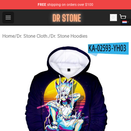
FREE
shipping on orders over $100
Dr Stone Store - Official Dr Stone Merchandise Shop
Open menu
Home
/
Dr. Stone Cloth.
/
Dr. Stone Hoodies