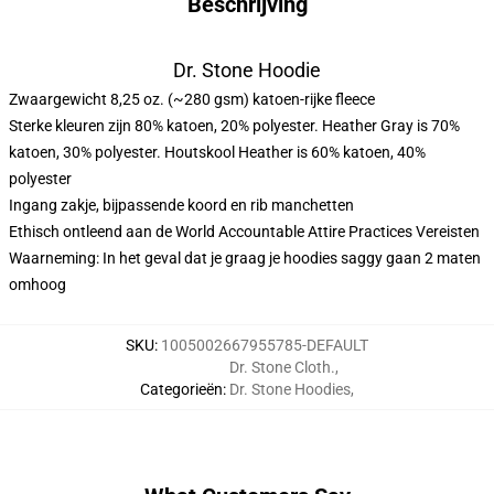
Beschrijving
Dr. Stone Hoodie
modname=ckeditor
Zwaargewicht 8,25 oz. (~280 gsm) katoen-rijke fleece
Sterke kleuren zijn 80% katoen, 20% polyester. Heather Gray is 70%
katoen, 30% polyester. Houtskool Heather is 60% katoen, 40%
polyester
Ingang zakje, bijpassende koord en rib manchetten
Ethisch ontleend aan de World Accountable Attire Practices Vereisten
Waarneming: In het geval dat je graag je hoodies saggy gaan 2 maten
omhoog
modname=ck
ma
SKU
:
1005002667955785-DEFAULT
Dr. Stone Cloth.
,
Categorieën
:
Dr. Stone Hoodies
,