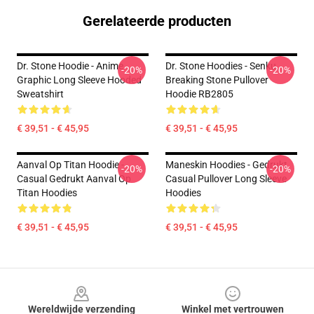
Gerelateerde producten
Dr. Stone Hoodie - Anime
Dr. Stone Hoodies - Senku.
-20%
-20%
Graphic Long Sleeve Hooded
Breaking Stone Pullover
Sweatshirt
Hoodie RB2805
€ 39,51 - € 45,95
€ 39,51 - € 45,95
Aanval Op Titan Hoodie -
Maneskin Hoodies - Gedrukt
-20%
-20%
Casual Gedrukt Aanval Op
Casual Pullover Long Sleeve
Titan Hoodies
Hoodies
€ 39,51 - € 45,95
€ 39,51 - € 45,95
Footer
Wereldwijde verzending
Winkel met vertrouwen