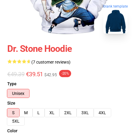
blank template
Dr. Stone Hoodie
(7 customer reviews)
€49.39
€39.51
-20%
$42.95
Type
Unisex
Size
S
M
L
XL
2XL
3XL
4XL
5XL
Color