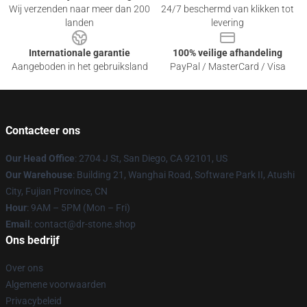
Wij verzenden naar meer dan 200
24/7 beschermd van klikken tot
landen
levering
Internationale garantie
100% veilige afhandeling
Aangeboden in het gebruiksland
PayPal / MasterCard / Visa
Contacteer ons
Our Head Office
: 2704 J St, San Diego, CA 92101, US
Our Warehouse
: Building 21, Wanghai Road, Software Park II, Atushi
City, Fujian Province, CN
Hour
: 9AM – 5PM (Mon – Fri)
Email
: contact@dr-stone.shop
Ons bedrijf
Over ons
Algemene voorwaarden
Privacybeleid