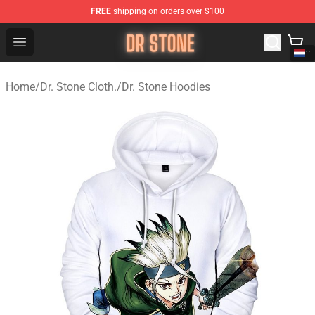
FREE
shipping on orders over $100
Dr Stone Store - Official Dr Stone Merchandise Shop
Open menu
Home
/
Dr. Stone Cloth.
/
Dr. Stone Hoodies