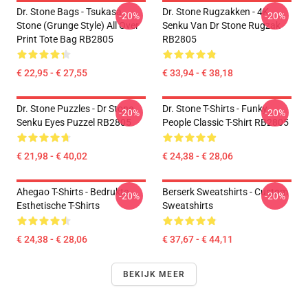
Dr. Stone Bags - Tsukasa
Dr. Stone Rugzakken - 4K
-20%
-20%
Stone (Grunge Style) All Over
Senku Van Dr Stone Rugzak
Print Tote Bag RB2805
RB2805
€ 22,95 - € 27,55
€ 33,94 - € 38,18
Dr. Stone Puzzles - Dr Stone
Dr. Stone T-Shirts - Funky
-20%
-20%
Senku Eyes Puzzel RB2805
People Classic T-Shirt RB2805
€ 21,98 - € 40,02
€ 24,38 - € 28,06
Ahegao T-Shirts - Bedrukte
Berserk Sweatshirts - Custom
-20%
-20%
Esthetische T-Shirts
Sweatshirts
€ 24,38 - € 28,06
€ 37,67 - € 44,11
BEKIJK MEER