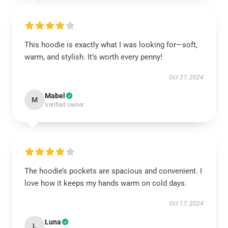
This hoodie is exactly what I was looking for—soft,
warm, and stylish. It’s worth every penny!
Oct 27, 2024
Mabel
M
Verified owner
The hoodie’s pockets are spacious and convenient. I
love how it keeps my hands warm on cold days.
Oct 17, 2024
Luna
L