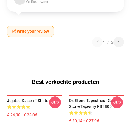
Verified owner
Write your review
1
/
2
Best verkochte producten
Jujutsu Kaisen T-Shirts
Dr. Stone Tapestries - Gen
-20%
-20%
Stone Tapestry RB2805
€ 24,38 - € 28,06
€ 20,14 - € 27,96