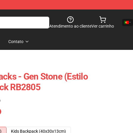
Atendimento ao cliente
Ver carrinho
Contato
cks - Gen Stone (Estilo
ack RB2805
)
)
Kids Backpack (40x30x13cm)