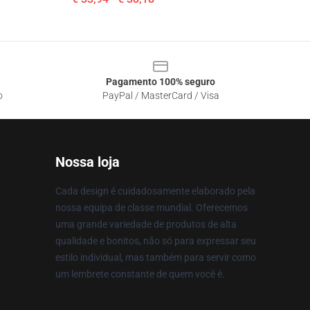
Pagamento 100% seguro
o
PayPal / MasterCard / Visa
Nossa loja
Cada design é cuidadosamente elaborado pela
nossa equipa de classe mundial. Oferecemos
uma grande variedade de produtos de alta
qualidade e bonitos, não só para expressar seu
estilo individual, mas também para servir como
um lembrete constante de quem você é.