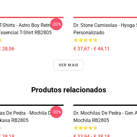
-20%
T-Shirts - Astro Boy Retro
Dr. Stone Camisolas - Hyoga
ssencial T-Shirt RB2805
Personalizado
€ 28,06
€ 37,67 - € 44,11
VER MAIS
Produtos relacionados
-20%
las De Pedra - Mochila De
Dr. Mochilas De Pedra - Gen A
ukasa RB2805
Mochila RB2805
€ 38,18
€ 33,94 - € 38,18