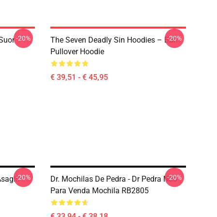
-20%
-20%
 Suor
The Seven Deadly Sin Hoodies – Ban
Pullover Hoodie
€ 39,51 - € 45,95
-20%
-20%
sagiri
Dr. Mochilas De Pedra - Dr Pedra Não
Para Venda Mochila RB2805
€ 33,94 - € 38,18