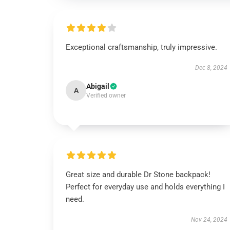
Exceptional craftsmanship, truly impressive.
Dec 8, 2024
Abigail
A
Verified owner
Great size and durable Dr Stone backpack!
Perfect for everyday use and holds everything I
need.
Nov 24, 2024