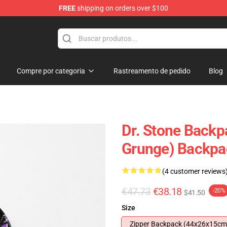
FREE
shipping on orders over $100
Compre por categoria
Rastreamento de pedido
Blog
Dr. Stone Backpa
Grunge) Backp
(4 customer reviews
€47.73
€38.18
-20%
$41.50
Size
Zipper Backpack (44x26x15cm