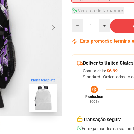
Ver guia de tamanhos
Quantity
Esta promoção termina
Deliver to United States
Cost to ship:
$6.99
Standard - Order today to g
blank template
Production
Today
Transação segura
Entrega mundial na sua por