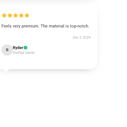
Feels very premium. The material is top-notch.
Dec 2, 2024
Ryder
R
Verified owner