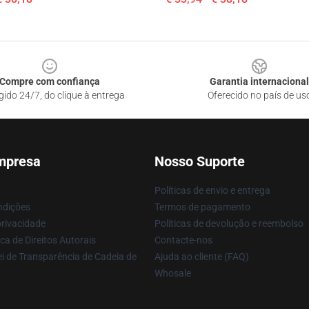
Compre com confiança
Garantia internacional
gido 24/7, do clique à entrega
Oferecido no país de us
mpresa
Nosso Suporte
Políticas de envio e entrega
ndições
Termos de pagamento
privacidade
Políticas de devolução e reembolso
ca de Direitos Autorais
Contacte-nos
i de Transparência de Cadeia de
Ajuda ao cliente (FAQ)
Whosale