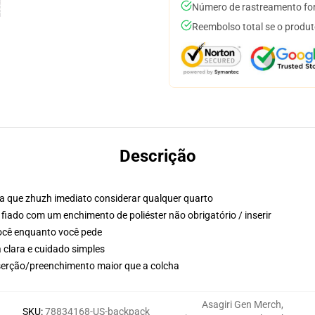
Número de rastreamento for
Reembolso total se o produt
Descrição
a que zhuzh imediato considerar qualquer quarto
fiado com um enchimento de poliéster não obrigatório / inserir
você enquanto você pede
 clara e cuidado simples
serção/preenchimento maior que a colcha
Asagiri Gen Merch
,
SKU
:
78834168-US-backpack