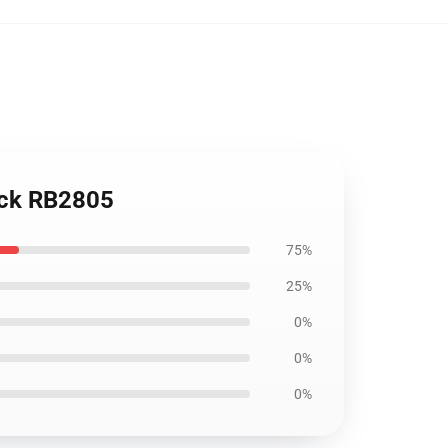
pack RB2805
75%
25%
0%
0%
0%