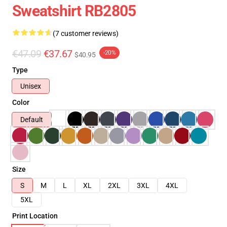
Sweatshirt RB2805
(7 customer reviews)
€47.09
€37.67
-20%
$40.95
Type
Unisex
Color
Default
Size
S
M
L
XL
2XL
3XL
4XL
5XL
Print Location