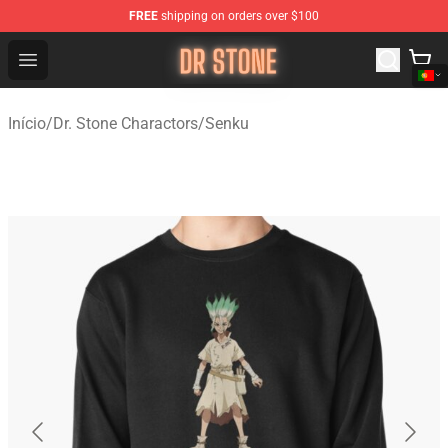
FREE
shipping on orders over $100
Dr Stone Store - Official Dr Stone Merchandise Shop
Open menu
Início
/
Dr. Stone Charactors
/
Senku