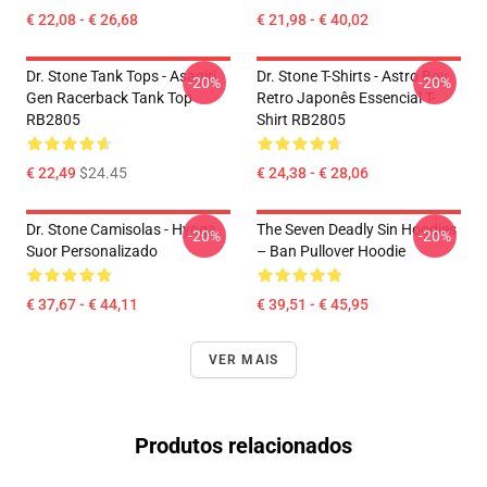
€ 22,08 - € 26,68
€ 21,98 - € 40,02
Dr. Stone Tank Tops - Asagiri
Dr. Stone T-Shirts - Astro Boy
-20%
-20%
Gen Racerback Tank Top
Retro Japonês Essencial T-
RB2805
Shirt RB2805
€ 22,49
$24.45
€ 24,38 - € 28,06
Dr. Stone Camisolas - Hyoga
The Seven Deadly Sin Hoodies
-20%
-20%
Suor Personalizado
– Ban Pullover Hoodie
€ 37,67 - € 44,11
€ 39,51 - € 45,95
VER MAIS
Produtos relacionados