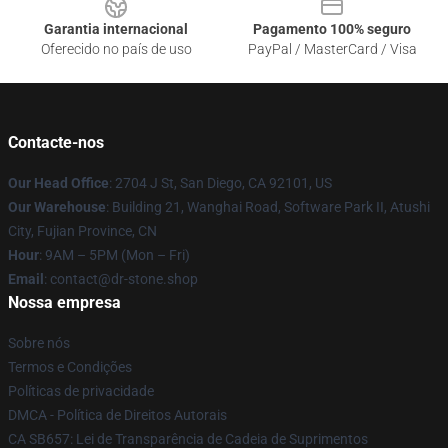
Garantia internacional
Pagamento 100% seguro
Oferecido no país de uso
PayPal / MasterCard / Visa
Contacte-nos
Our Head Office
: 2704 J St, San Diego, CA 92101, US
Our Warehouse
: Building 21, Wanghai Road, Software Park II, Atushi
City, Fujian Province, CN
Hour
: 9AM – 5PM (Mon – Fri)
Email
: contact@dr-stone.shop
Nossa empresa
Sobre nós
Termos e Condições
Políticas de privacidade
DMCA - Política de Direitos Autorais
CA SB657: Lei de Transparência de Cadeia de Suprimentos