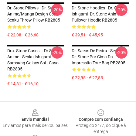
Dr. Stone Pillows - Dr. Stone
Dr. Stone Hoodies - Dr. Senku
-20%
-20%
Anime/manga Design Com
Ishigami- Dr. Stone Anime
Senku Throw Pillow RB2805
Pullover Hoodie RB2805
€ 22,08 - € 26,68
€ 39,51 - € 45,95
Dra. Stone Cases... Dr Stone
Dr. Sacos De Pedra - Senku -
-20%
-20%
Anime - Senku Ishigami
Dr. Stone Por Cima Da
Samsung Galaxy Soft Caso
Impressão Tote Bag RB2805
RB2805
€ 22,95 - € 27,55
€ 14,81 - € 16,10
Footer
Envio mundial
Compre com confiança
Enviamos para mais de 200 países
Protegido 24/7, do clique à
entrega