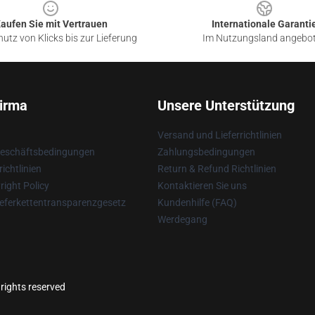
aufen Sie mit Vertrauen
Internationale Garanti
utz von Klicks bis zur Lieferung
Im Nutzungsland angebo
irma
Unsere Unterstützung
Versand und Lieferrichtlinien
Geschäftsbedingungen
Zahlungsbedingungen
ichtlinien
Return & Refund Richtlinien
ight Policy
Kontaktieren Sie uns
eferkettentransparenzgesetz
Kundenhilfe (FAQ)
Werdegang
 rights reserved