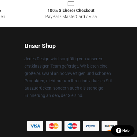
e
100% Sicherer Checkout
ten
PayPal / MasterCard / Visa
Unser Shop
Jedes Design wird sorgfältig von unserem
erstklassigen Team gefertigt. Wir bieten eine
große Auswahl an hochwertigen und schönen
Produkten, nicht nur um Ihren individuellen Stil
auszudrücken, sondern auch als ständige
Erinnerung an den, der Sie sind.
Help