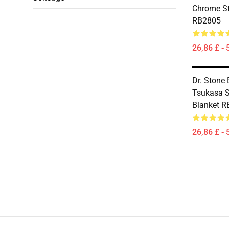
Chrome St
RB2805
26,86 £ - 
Dr. Stone 
Tsukasa 
Blanket 
26,86 £ - 
Footer