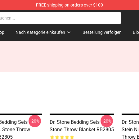
FREE
shipping on orders over $100
op
Nach Kategorie einkaufen
Bestellung verfolgen
Bl
-20%
-20%
Bedding Sets -
Dr. Stone Bedding Sets - Dr.
Dr. Ston
r. Stone Throw
Stone Throw Blanket RB2805
Stein N
RB2805
Throw 