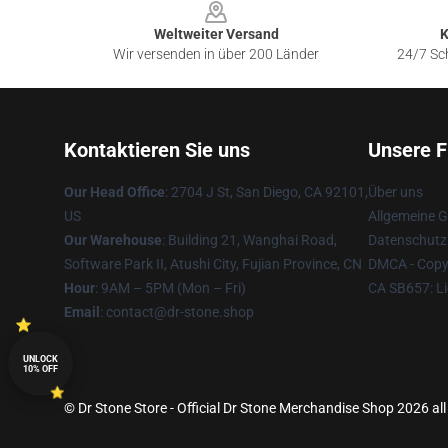
Weltweiter Versand
K
Wir versenden in über 200 Länder
24/7 Sch
Kontaktieren Sie uns
Unsere F
Our Head Office
: 2704 J St, San Diego, CA 92101,
Über uns
US
Allgemeine 
Our Warehouse
: Building 21, Wanghai Road,
Datenschutzr
Software Park II, Atushi City, Fujian Province, CN
DMCA - Copyr
Hour
: 9AM – 5PM (Mon – Fri)
CA SB657: Li
Email
: contact@dr-stone.shop
UNLOCK
10% OFF
© Dr Stone Store - Official Dr Stone Merchandise Shop 2026 all