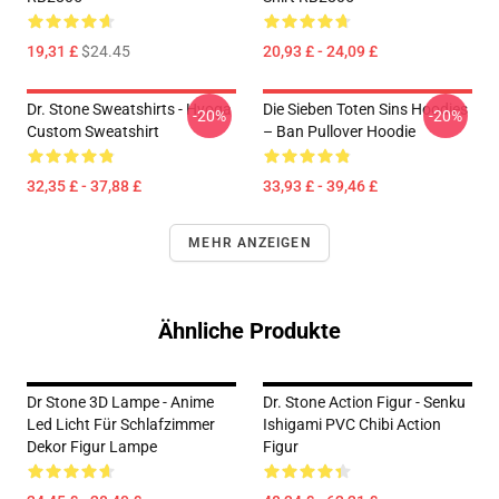
19,31 £
$24.45
20,93 £ - 24,09 £
Dr. Stone Sweatshirts - Hyoga
Die Sieben Toten Sins Hoodies
-20%
-20%
Custom Sweatshirt
– Ban Pullover Hoodie
32,35 £ - 37,88 £
33,93 £ - 39,46 £
MEHR ANZEIGEN
Ähnliche Produkte
Dr Stone 3D Lampe - Anime
Dr. Stone Action Figur - Senku
Led Licht Für Schlafzimmer
Ishigami PVC Chibi Action
Dekor Figur Lampe
Figur