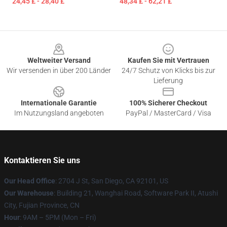
24,45 £ - 28,40 £
48,34 £ - 62,21 £
Footer
Weltweiter Versand
Kaufen Sie mit Vertrauen
Wir versenden in über 200 Länder
24/7 Schutz von Klicks bis zur
Lieferung
Internationale Garantie
100% Sicherer Checkout
Im Nutzungsland angeboten
PayPal / MasterCard / Visa
Kontaktieren Sie uns
Our Head Office
: 2704 J St, San Diego, CA 92101, US
Our Warehouse
: Building 21, Wanghai Road, Software Park II, Atushi
City, Fujian Province, CN
Hour
: 9AM – 5PM (Mon – Fri)