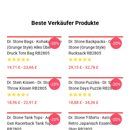
Beste Verkäufer Produkte
Dr. Stone Bags - Kohaku Stone
Dr. Stone Backpacks - Gen
-20%
-20%
(Grunge Style) Alles Über
Stone (Grunge Style)
Druck Tote Bag RB2805
Rucksack RB2805
19,71 £ - 23,66 £
29,15 £ - 32,78 £
Dr. Stein Kissen - Dr. Stone
Dr. Stone Puzzles - Dr. Stone
-20%
-20%
Throw Kissen RB2805
Stone Days Puzzle RB2805
18,96 £ - 22,91 £
18,88 £ - 34,36 £
Dr. Stone Tank Tops - Asagiri
Dr. Stone T-Shirts - Astro Boy
-20%
-20%
Gen Racerback Tank Top
Retro Japanisch Essential T-
RB2805
Shirt RB2805