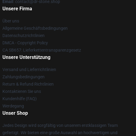
Email
: contact@dr-stone.shop
Unsere Firma
Über uns
Allgemeine Geschäftsbedingungen
Datenschutzrichtlinien
DMCA - Copyright Policy
CA SB657: Lieferkettentransparenzgesetz
Unsere Unterstützung
Versand und Lieferrichtlinien
Zahlungsbedingungen
Return & Refund Richtlinien
Kontaktieren Sie uns
Kundenhilfe (FAQ)
Werdegang
Unser Shop
Jedes Design wird sorgfältig von unserem erstklassigen Team
gefertigt. Wir bieten eine große Auswahl an hochwertigen und