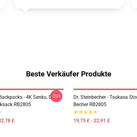
Beste Verkäufer Produkte
-20%
 Backpacks - 4K Senku, Die Dr
Dr. Steinbecher - Tsukasa Sto
cksack RB2805
Becher RB2805
32,78 £
19,75 £ - 22,91 £