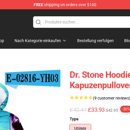
FREE
shipping on orders over $100
op
Nach Kategorie einkaufen
Bestellung verfolgen
Bl
Dr. Stone Hoodi
Kapuzenpullove
(9 customer reviews
£42.41
£33.93
-20%
$42.95
Type
Unisex