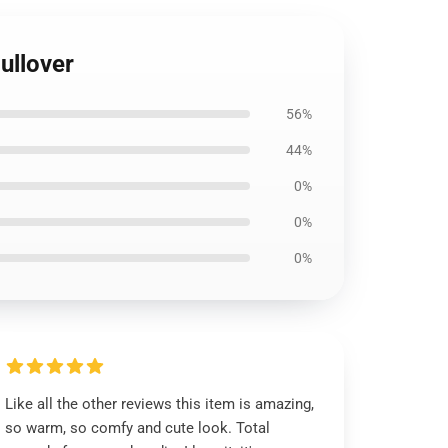
ullover
56%
44%
0%
0%
0%
Like all the other reviews this item is amazing,
so warm, so comfy and cute look. Total