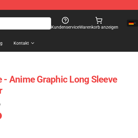
Kundenservice
Warenkorb anzeigen
og
Kontakt
e - Anime Graphic Long Sleeve
r
)