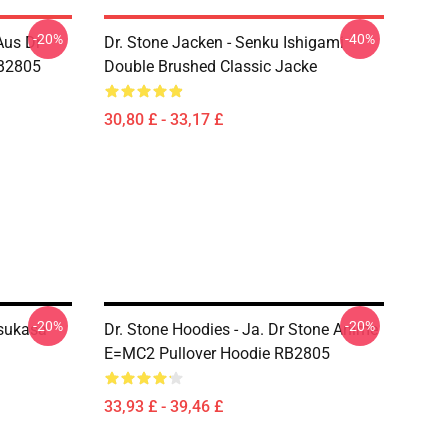
-20%
-40%
Aus Dr
Dr. Stone Jacken - Senku Ishigami
RB2805
Double Brushed Classic Jacke
30,80 £ - 33,17 £
-20%
-20%
Tsukasa
Dr. Stone Hoodies - Ja. Dr Stone Anime
E=MC2 Pullover Hoodie RB2805
33,93 £ - 39,46 £