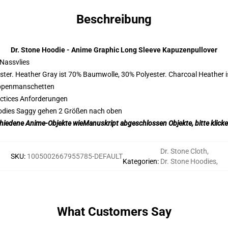
Beschreibung
Dr. Stone Hoodie - Anime Graphic Long Sleeve Kapuzenpullover
Nassvlies
ster. Heather Gray ist 70% Baumwolle, 30% Polyester. Charcoal Heather 
ippenmanschetten
actices Anforderungen
oodies Saggy gehen 2 Größen nach oben
chiedene Anime-Objekte wie
Manuskript abgeschlossen
Objekte, bitte klick
Dr. Stone Cloth
,
SKU
:
1005002667955785-DEFAULT
Kategorien
:
Dr. Stone Hoodies
,
What Customers Say