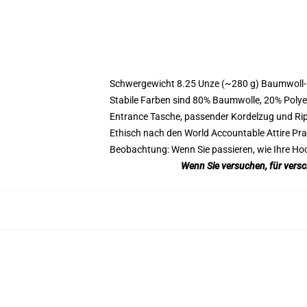
Modname=Zeichner
Schwergewicht 8.25 Unze (~280 g) Baumwoll-
Stabile Farben sind 80% Baumwolle, 20% Polye
Entrance Tasche, passender Kordelzug und R
Ethisch nach den World Accountable Attire Pr
Beobachtung: Wenn Sie passieren, wie Ihre H
Wenn Sie versuchen, für vers
Modname:
m