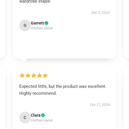
wardrobe staple.
Dec 5, 2024
Garrett
G
Verified owner
Expected little, but the product was excellent.
Highly recommend.
Oct 17, 2024
Clara
C
Verified owner