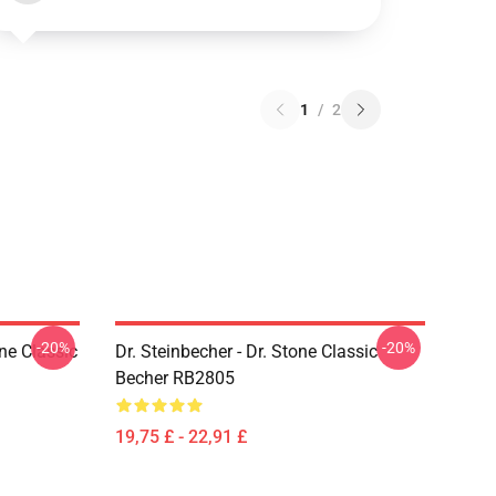
1
/
2
-20%
-20%
ne Classic
Dr. Steinbecher - Dr. Stone Classic
Becher RB2805
19,75 £ - 22,91 £