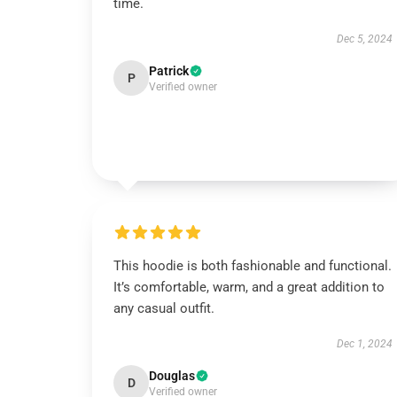
time.
Dec 5, 2024
Patrick
P
Verified owner
This hoodie is both fashionable and functional.
It’s comfortable, warm, and a great addition to
any casual outfit.
Dec 1, 2024
Douglas
D
Verified owner