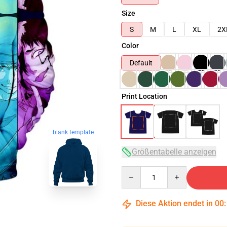
Size
S
M
L
XL
2X
Color
Default
Print Location
blank template
Größentabelle anzeigen
Quantity
Diese Aktion endet in
00