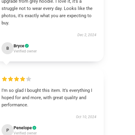
upgrade from grey hoodie. I love it, it's a
struggle not to wear every day. Looks like the
photos, it's exactly what you are expecting to
buy.
Dec 2, 2024
Bryce
B
Verified owner
I’m so glad I bought this item. It’s everything I
hoped for and more, with great quality and
performance.
Oct 10, 2024
Penelope
P
Verified owner