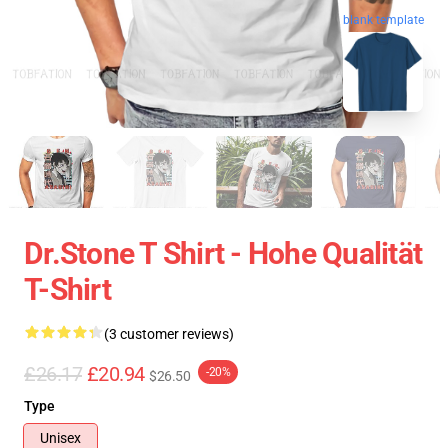
blank template
Dr.Stone T Shirt - Hohe Qualität
T-Shirt
(3 customer reviews)
£26.17
£20.94
-20%
$26.50
Type
Unisex