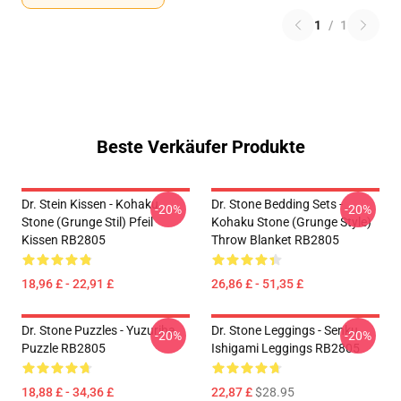
1
/
1
Beste Verkäufer Produkte
Dr. Stein Kissen - Kohaku
Dr. Stone Bedding Sets -
-20%
-20%
Stone (Grunge Stil) Pfeil
Kohaku Stone (Grunge Style)
Kissen RB2805
Throw Blanket RB2805
18,96 £ - 22,91 £
26,86 £ - 51,35 £
Dr. Stone Puzzles - Yuzuriha
Dr. Stone Leggings - Senku
-20%
-20%
Puzzle RB2805
Ishigami Leggings RB2805
18,88 £ - 34,36 £
22,87 £
$28.95