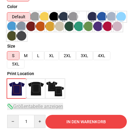
Color
Default
Size
S
M
L
XL
2XL
3XL
4XL
5XL
Print Location
Größentabelle anzeigen
Quantity
IN DEN WARENKORB