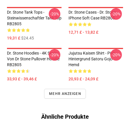
Dr. Stone Tank Tops -
Dr. Stone Cases - Dr. Stone
-20%
-20%
Steinwissenschaftler Tank Top
IPhone Soft Case RB2805
RB2805
12,71 £ - 13,82 £
19,31 £
$24.45
Dr. Stone Hoodies - 4K Senku
Jujutsu Kaisen Shirt - Pink
-20%
-20%
Von Dr Stone Pullover Hoodie
Hintergrund Satoru Gojo
RB2805
Hemd
33,93 £ - 39,46 £
20,93 £ - 24,09 £
MEHR ANZEIGEN
Ähnliche Produkte