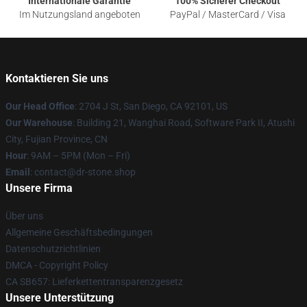
Internationale Garantie
100% Sicherer Checkout
Im Nutzungsland angeboten
PayPal / MasterCard / Visa
Kontaktieren Sie uns
Our Head Office
: 2704 J St, San Diego, CA 92101, US
Our Warehouse
: Building 21, Wanghai Road, Software Park II, Atushi
City, Fujian Province, CN
Hour
: 9AM – 5PM (Mon – Fri)
Email
: contact@dr-stone.shop
Unsere Firma
Über uns
Allgemeine Geschäftsbedingungen
Datenschutzrichtlinien
DMCA - Copyright Policy
CA SB657: Lieferkettentransparenzgesetz
Unsere Unterstützung