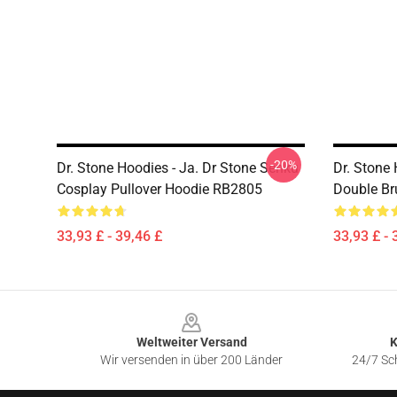
-20%
Dr. Stone Hoodies - Ja. Dr Stone Senku
Dr. Stone
Cosplay Pullover Hoodie RB2805
Double Br
33,93 £ - 39,46 £
33,93 £ - 
Footer
Weltweiter Versand
K
Wir versenden in über 200 Länder
24/7 Sch