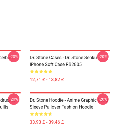
-20%
-20%
acerback
Dr. Stone Cases - Dr. Stone Senku
IPhone Soft Case RB2805
12,71 £ - 13,82 £
-20%
-20%
edruckte
Dr. Stone Hoodie - Anime Graphic Long
llis
Sleeve Pullover Fashion Hoodie
33,93 £ - 39,46 £