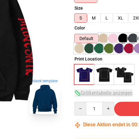
Size
S
M
L
XL
2X
Color
Default
Print Location
blank template
Größentabelle anzeigen
Quantity
Diese Aktion endet in
00