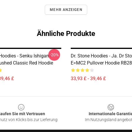
MEHR ANZEIGEN
Ähnliche Produkte
-20%
 Hoodies - Senku Ishigami
Dr. Stone Hoodies - Ja. Dr S
ushed Classic Red Hoodie
E=MC2 Pullover Hoodie RB2
39,46 £
33,93 £ - 39,46 £
aufen Sie mit Vertrauen
Internationale Garanti
utz von Klicks bis zur Lieferung
Im Nutzungsland angebo