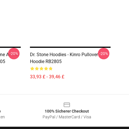
-20%
-20%
tone Anime
Dr. Stone Hoodies - Kinro Pullover
805
Hoodie RB2805
33,93 £ - 39,46 £
e
100% Sicherer Checkout
ten
PayPal / MasterCard / Visa