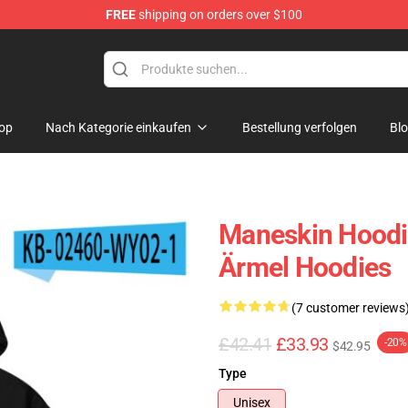
FREE
shipping on orders over $100
op
Nach Kategorie einkaufen
Bestellung verfolgen
Bl
Maneskin Hoodie
Ärmel Hoodies
(7 customer reviews
£42.41
£33.93
-20%
$42.95
Type
Unisex