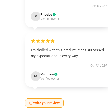
Dec 6, 2024
Phoebe
P
Verified owner
I’m thrilled with this product; it has surpassed
my expectations in every way.
Oct 13, 2024
Matthew
M
Verified owner
Write your review