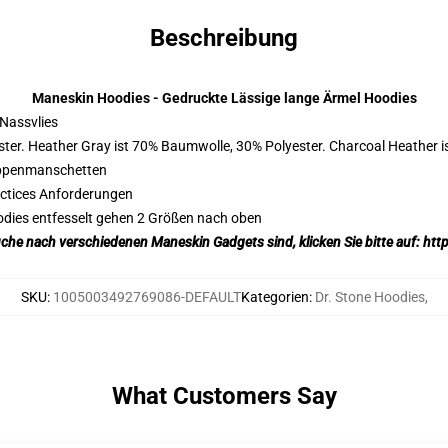
Beschreibung
Maneskin Hoodies - Gedruckte Lässige lange Ärmel Hoodies
Nassvlies
ter. Heather Gray ist 70% Baumwolle, 30% Polyester. Charcoal Heather 
ippenmanschetten
actices Anforderungen
odies entfesselt gehen 2 Größen nach oben
Suche nach verschiedenen Maneskin Gadgets sind, klicken Sie bitte auf:
htt
SKU
:
1005003492769086-DEFAULT
Kategorien
:
Dr. Stone Hoodies
,
What Customers Say