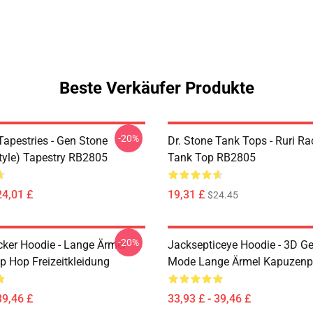
Beste Verkäufer Produkte
-20%
Tapestries - Gen Stone
Dr. Stone Tank Tops - Ruri R
tyle) Tapestry RB2805
Tank Top RB2805
24,01 £
19,31 £
$24.45
-20%
cker Hoodie - Lange Ärmel
Jacksepticeye Hoodie - 3D G
p Hop Freizeitkleidung
Mode Lange Ärmel Kapuzenpu
39,46 £
33,93 £ - 39,46 £