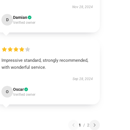
Nov 28, 2024
Damian
D
Verified owner
Impressive standard, strongly recommended,
with wonderful service.
Sep 28, 2024
Oscar
O
Verified owner
1
/
2