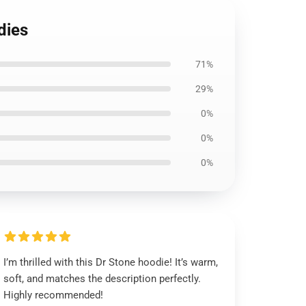
dies
71%
29%
0%
0%
0%
I’m thrilled with this Dr Stone hoodie! It’s warm,
soft, and matches the description perfectly.
Highly recommended!