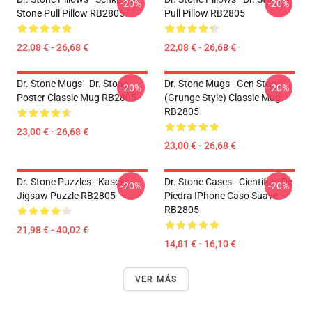
-20%
-20%
Stone Pull Pillow RB2805
Pull Pillow RB2805
22,08 € - 26,68 €
22,08 € - 26,68 €
Dr. Stone Mugs - Dr. Stone
Dr. Stone Mugs - Gen Stone
-20%
-20%
Poster Classic Mug RB2805
(Grunge Style) Classic Mug
RB2805
23,00 € - 26,68 €
23,00 € - 26,68 €
Dr. Stone Puzzles - Kaseki
Dr. Stone Cases - Científico De
-20%
-20%
Jigsaw Puzzle RB2805
Piedra IPhone Caso Suave
RB2805
21,98 € - 40,02 €
14,81 € - 16,10 €
VER MÁS