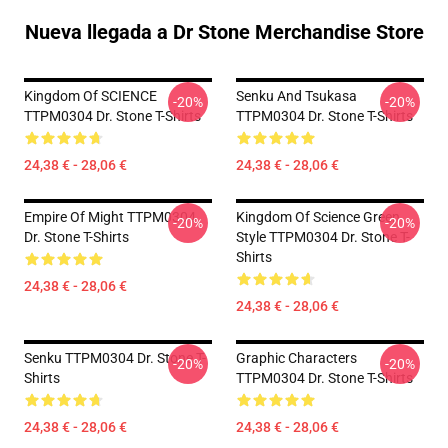
Nueva llegada a Dr Stone Merchandise Store
Kingdom Of SCIENCE
Senku And Tsukasa
-20%
-20%
TTPM0304 Dr. Stone T-Shirts
TTPM0304 Dr. Stone T-Shirts
24,38 € - 28,06 €
24,38 € - 28,06 €
Empire Of Might TTPM0304
Kingdom Of Science Green
-20%
-20%
Dr. Stone T-Shirts
Style TTPM0304 Dr. Stone T-
Shirts
24,38 € - 28,06 €
24,38 € - 28,06 €
Senku TTPM0304 Dr. Stone T-
Graphic Characters
-20%
-20%
Shirts
TTPM0304 Dr. Stone T-Shirts
24,38 € - 28,06 €
24,38 € - 28,06 €