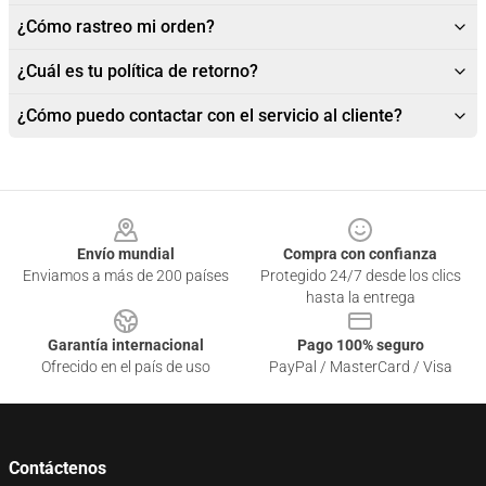
¿Cómo rastreo mi orden?
¿Cuál es tu política de retorno?
¿Cómo puedo contactar con el servicio al cliente?
Footer
Envío mundial
Compra con confianza
Enviamos a más de 200 países
Protegido 24/7 desde los clics
hasta la entrega
Garantía internacional
Pago 100% seguro
Ofrecido en el país de uso
PayPal / MasterCard / Visa
Contáctenos