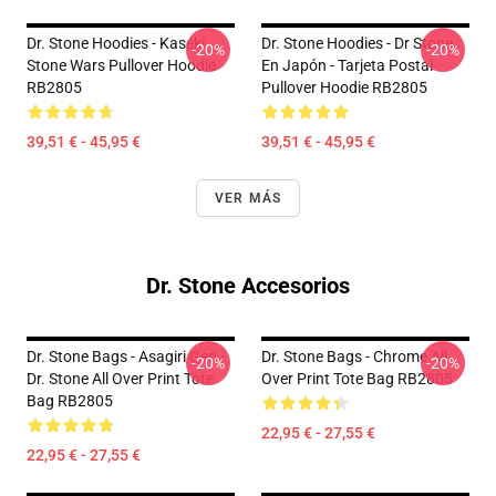
Dr. Stone Hoodies - Kaseki
Dr. Stone Hoodies - Dr Stone
-20%
-20%
Stone Wars Pullover Hoodie
En Japón - Tarjeta Postal
RB2805
Pullover Hoodie RB2805
39,51 € - 45,95 €
39,51 € - 45,95 €
VER MÁS
Dr. Stone Accesorios
Dr. Stone Bags - Asagiri Gen -
Dr. Stone Bags - Chrome All
-20%
-20%
Dr. Stone All Over Print Tote
Over Print Tote Bag RB2805
Bag RB2805
22,95 € - 27,55 €
22,95 € - 27,55 €