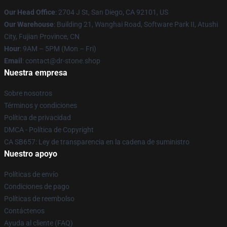
Our Head Office
: 2704 J St, San Diego, CA 92101, US
Our Warehouse
: Building 21, Wanghai Road, Software Park II, Atushi
City, Fujian Province, CN
Hour
: 9AM – 5PM (Mon – Fri)
Email
: contact@dr-stone.shop
Nuestra empresa
Sobre nosotros
Términos y condiciones
Política de privacidad
DMCA - Política de Copyright
CA SB657: Ley de transparencia en la cadena de suministro
Nuestro apoyo
Políticas de envío
Condiciones de pago
Políticas de reembolso
Contáctenos
Ayuda al cliente (FAQ)