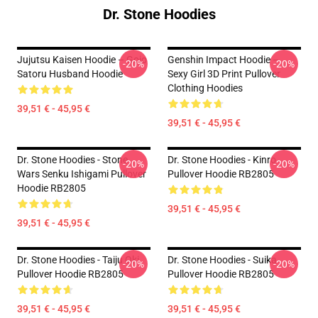
Dr. Stone Hoodies
Jujutsu Kaisen Hoodie – Gojo
Genshin Impact Hoodie –
-20%
-20%
Satoru Husband Hoodie
Sexy Girl 3D Print Pullover
Clothing Hoodies
39,51 € - 45,95 €
39,51 € - 45,95 €
Dr. Stone Hoodies - Stone
Dr. Stone Hoodies - Kinro
-20%
-20%
Wars Senku Ishigami Pullover
Pullover Hoodie RB2805
Hoodie RB2805
39,51 € - 45,95 €
39,51 € - 45,95 €
Dr. Stone Hoodies - Taiju Oki
Dr. Stone Hoodies - Suika
-20%
-20%
Pullover Hoodie RB2805
Pullover Hoodie RB2805
39,51 € - 45,95 €
39,51 € - 45,95 €