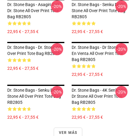
Dr. Stone Bags - Asagiri Gen -
Dr. Stone Bags - Senku De Dr
-20%
-20%
Dr. Stone All Over Print Tote
Stone All Over Print Tote Bag
Bag RB2805
RB2805
22,95 € - 27,55 €
22,95 € - 27,55 €
Dr. Stone Bags - Dr. Stone All
Dr. Stone Bags - Dr Stone No
-20%
-20%
Over Print Tote Bag RB2805
En Venta All Over Print Tote
Bag RB2805
22,95 € - 27,55 €
22,95 € - 27,55 €
Dr. Stone Bags - Senku De Dr
Dr. Stone Bags - 4K Senku De
-20%
-20%
Stone All Over Print Tote Bag
Dr Stone All Over Print Tote
RB2805
Bag RB2805
22,95 € - 27,55 €
22,95 € - 27,55 €
VER MÁS