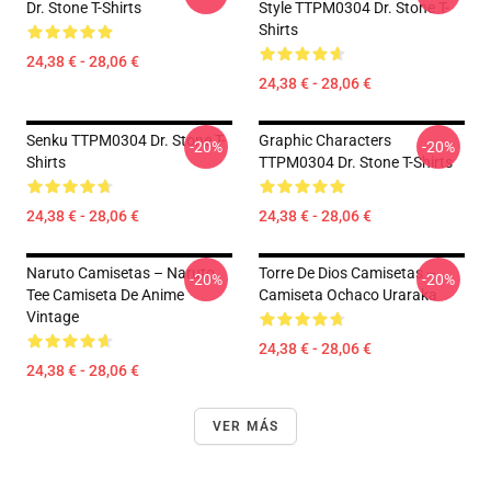
Dr. Stone T-Shirts
Style TTPM0304 Dr. Stone T-
Shirts
24,38 € - 28,06 €
24,38 € - 28,06 €
Senku TTPM0304 Dr. Stone T-
Graphic Characters
-20%
-20%
Shirts
TTPM0304 Dr. Stone T-Shirts
24,38 € - 28,06 €
24,38 € - 28,06 €
Naruto Camisetas – Naruto
Torre De Dios Camisetas –
-20%
-20%
Tee Camiseta De Anime
Camiseta Ochaco Uraraka
Vintage
24,38 € - 28,06 €
24,38 € - 28,06 €
VER MÁS