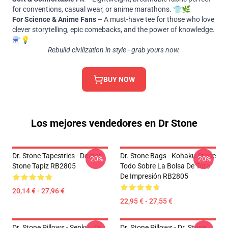
for conventions, casual wear, or anime marathons. 👕🌿
For Science & Anime Fans
– A must-have tee for those who love
clever storytelling, epic comebacks, and the power of knowledge.
⚗️💡
Rebuild civilization in style - grab yours now.
BUY NOW
Los mejores vendedores en Dr Stone
Dr. Stone Tapestries - Doctor
Dr. Stone Bags - Kohaku Stone
-20%
-20%
Stone Tapiz RB2805
Todo Sobre La Bolsa De Tote
De Impresión RB2805
20,14 € - 27,96 €
22,95 € - 27,55 €
Dr. Stone Pillows - Senku - Dr.
Dr. Stone Pillows - Dr. Stone