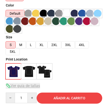
Color
Default
Size
S
M
L
XL
2XL
3XL
4XL
5XL
Print Location
Ver guía de tallas
Quantity
AÑADIR AL CARRITO