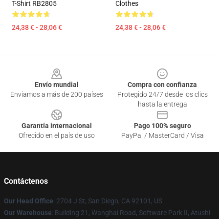
T-Shirt RB2805
Clothes
24,38 € - 28,06 €
24,38 € - 28,06 €
Footer
Envío mundial
Compra con confianza
Enviamos a más de 200 países
Protegido 24/7 desde los clics
hasta la entrega
Garantía internacional
Pago 100% seguro
Ofrecido en el país de uso
PayPal / MasterCard / Visa
Contáctenos
Our Head Office
: 2704 J St, San Diego, CA 92101, US
Our Warehouse
: Building 21, Wanghai Road, Software Park II, Atushi