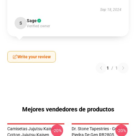
Sep 18, 2024
Sage
S
Verified owner
Write your review
1
/
1
Mejores vendedores de productos
Camisetas Jujutsu Kaisen –
Dr. Stone Tapestries - Grifo De
-20%
-20%
Cotton Jujutsu Kaisen
Piedra De Gen RB2805