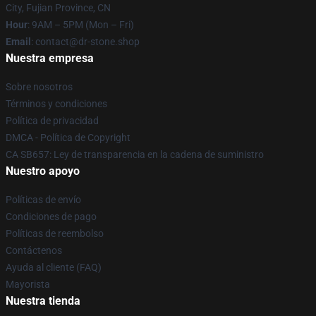
City, Fujian Province, CN
Hour
: 9AM – 5PM (Mon – Fri)
Email
: contact@dr-stone.shop
Nuestra empresa
Sobre nosotros
Términos y condiciones
Política de privacidad
DMCA - Política de Copyright
CA SB657: Ley de transparencia en la cadena de suministro
Nuestro apoyo
Políticas de envío
Condiciones de pago
Políticas de reembolso
Contáctenos
Ayuda al cliente (FAQ)
Mayorista
Nuestra tienda