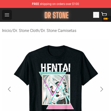
FREE
shipping on orders over $100
Dr Stone Store - Official Dr Stone Merchandise Shop
Open menu
Inicio
/
Dr. Stone Cloth
/
Dr. Stone Camisetas