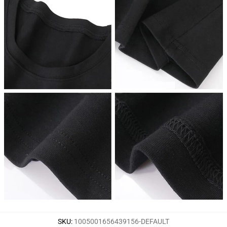
SKU
:
1005001656439156-DEFAULT