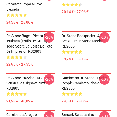
Camiseta Ropa Nueva
Llegada
20,14 € - 27,96 €
24,38 € - 28,06 €
Dr. Stone Bags - Piedra De
Dr. Stone Backpacks - 4K
-20%
-20%
Tsukasa (estilo De Gruta)
Senku De Dr Stone Mochila
Todo Sobre La Bolsa De Tote
RB2805
De Impresión RB2805
33,94 € - 38,18 €
22,95 € - 27,55 €
Dr. Stone Puzzles - Dr Stone
Camisetas Dr. Stone - Funky
-20%
-20%
Senku Ojos Jigsaw Puzzle
People Camiseta Clásica
RB2805
RB2805
21,98 € - 40,02 €
24,38 € - 28,06 €
Camisetas Ahegao -
Berserk Sweatshirts -
-20%
-20%