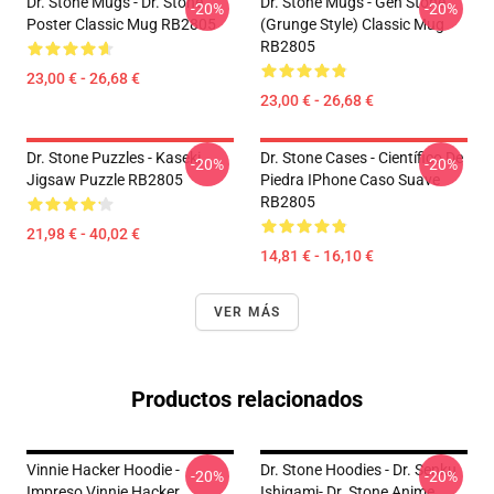
Dr. Stone Mugs - Dr. Stone
Dr. Stone Mugs - Gen Stone
-20%
-20%
Poster Classic Mug RB2805
(Grunge Style) Classic Mug
RB2805
23,00 € - 26,68 €
23,00 € - 26,68 €
Dr. Stone Puzzles - Kaseki
Dr. Stone Cases - Científico De
-20%
-20%
Jigsaw Puzzle RB2805
Piedra IPhone Caso Suave
RB2805
21,98 € - 40,02 €
14,81 € - 16,10 €
VER MÁS
Productos relacionados
Vinnie Hacker Hoodie -
Dr. Stone Hoodies - Dr. Senku
-20%
-20%
Impreso Vinnie Hacker
Ishigami- Dr. Stone Anime