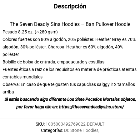
Descripción
The Seven Deadly Sins Hoodies – Ban Pullover Hoodie
modname=ckeditor
Pesado 8.25 oz. (~280 gsm)
Colores fuertes son 80% algodón, 20% poliéster. Heather Gray es 70%
algodón, 30% poliéster. Charcoal Heather es 60% algodón, 40%
poliéster
Bolsillo de bolsa de entrada, empaquetado y costillas
Fuentes éticas a raíz de los requisitos en materia de prácticas atentas
contables mundiales
Observa: En caso de que te gusten tus capuchas salggy ir 2 tamaños
arriba
Si estás buscando algo diferente Los Siete Pecados Mortales objetos,
por favor haga clic en:
https://thesevendeadlysins.store/
SKU
:
1005003492769022-DEFAULT
Categorías
:
Dr. Stone Hoodies
,