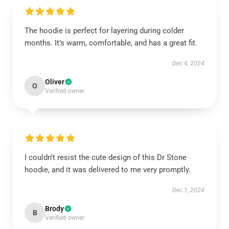
The hoodie is perfect for layering during colder
months. It’s warm, comfortable, and has a great fit.
Dec 4, 2024
Oliver
O
Verified owner
I couldn’t resist the cute design of this Dr Stone
hoodie, and it was delivered to me very promptly.
Dec 1, 2024
Brody
B
Verified owner