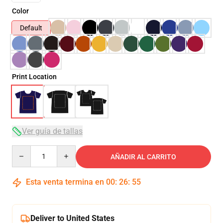
Color
Default
Print Location
Ver guía de tallas
Quantity
AÑADIR AL CARRITO
Esta venta termina en
00
:
26
:
54
Deliver to United States