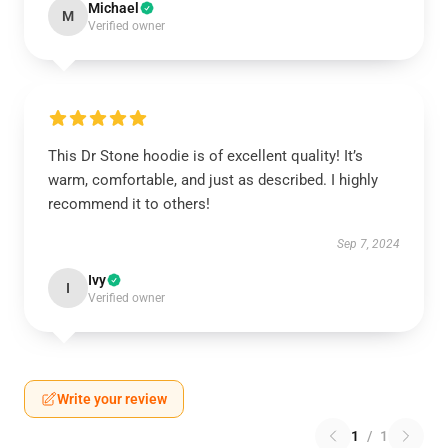
Michael
M
Verified owner
This Dr Stone hoodie is of excellent quality! It’s
warm, comfortable, and just as described. I highly
recommend it to others!
Sep 7, 2024
Ivy
I
Verified owner
Write your review
1
/
1