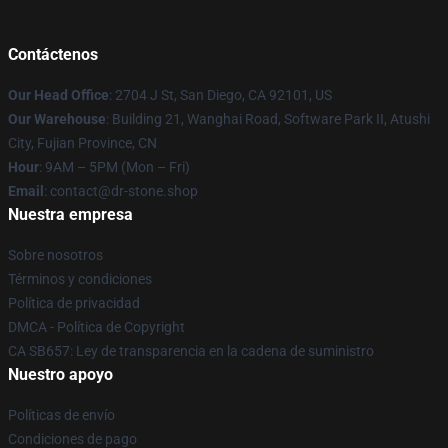
Contáctenos
Our Head Office
: 2704 J St, San Diego, CA 92101, US
Our Warehouse
: Building 21, Wanghai Road, Software Park II, Atushi
City, Fujian Province, CN
Hour
: 9AM – 5PM (Mon – Fri)
Email
: contact@dr-stone.shop
Nuestra empresa
Sobre nosotros
Términos y condiciones
Política de privacidad
DMCA - Política de Copyright
CA SB657: Ley de transparencia en la cadena de suministro
Nuestro apoyo
Políticas de envío
Condiciones de pago