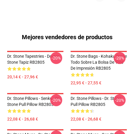
Mejores vendedores de productos
Dr. Stone Tapestries - Doctor
Dr. Stone Bags - Kohaku Stone
-20%
-20%
Stone Tapiz RB2805
Todo Sobre La Bolsa De Tote
De Impresión RB2805
20,14 € - 27,96 €
22,95 € - 27,55 €
Dr. Stone Pillows - Senku - Dr.
Dr. Stone Pillows - Dr. Stone
-20%
-20%
Stone Pull Pillow RB2805
Pull Pillow RB2805
22,08 € - 26,68 €
22,08 € - 26,68 €