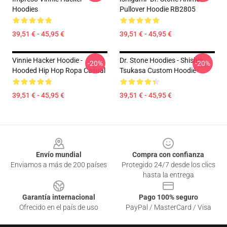
Hoodies
Pullover Hoodie RB2805
39,51 € - 45,95 €
39,51 € - 45,95 €
Vinnie Hacker Hoodie -
Dr. Stone Hoodies - Shishio
-20%
-20%
Hooded Hip Hop Ropa Casual
Tsukasa Custom Hoodie
39,51 € - 45,95 €
39,51 € - 45,95 €
Footer
Envío mundial
Compra con confianza
Enviamos a más de 200 países
Protegido 24/7 desde los clics
hasta la entrega
Garantía internacional
Pago 100% seguro
Ofrecido en el país de uso
PayPal / MasterCard / Visa