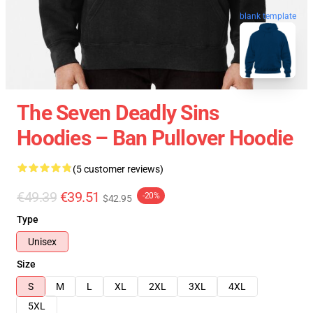
blank template
The Seven Deadly Sins
Hoodies – Ban Pullover Hoodie
(5 customer reviews)
€49.39
€39.51
-20%
$42.95
Type
Unisex
Size
S
M
L
XL
2XL
3XL
4XL
5XL