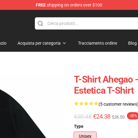
FREE
shipping on orders over $100
zio
Acquista per categoria
Tracciamento ordine
Blog
T-Shirt Ahegao 
Estetica T-Shirt
(5 customer reviews
€30.48
€24.38
-20%
$26.50
Type
Unisex