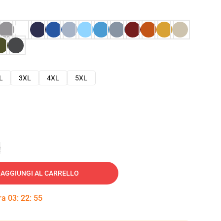
L
3XL
4XL
5XL
e
AGGIUNGI AL CARRELLO
tra
03
:
22
:
54