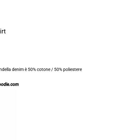
irt
ondella denim è 50% cotone / 50% poliestere
oodie.com