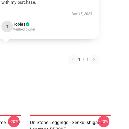
with my purchase.
Nov 15, 2024
Tobias
T
Verified owner
1
/
1
-20%
-20%
rome Throw
Dr. Stone Leggings - Senku Ishigami