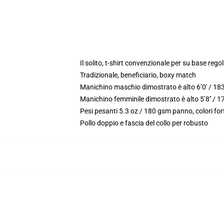
modname=ck editor
Il solito, t-shirt convenzionale per su base reg
Tradizionale, beneficiario, boxy match
Manichino maschio dimostrato è alto 6’0′ / 18
Manichino femminile dimostrato è alto 5’8′′ / 1
Pesi pesanti 5.3 oz / 180 gsm panno, colori fo
Pollo doppio e fascia del collo per robusto