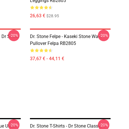
Leggings RB2805
26,63 €
$28.95
-20%
-20%
a Dr Stone
Dr. Stone Felpe - Kaseki Stone Wars
Pullover Felpa RB2805
37,67 € - 44,11 €
-20%
-20%
lue Urban
Dr. Stone T-Shirts - Dr Stone Classic T-