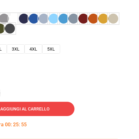
L
3XL
4XL
5XL
e
AGGIUNGI AL CARRELLO
tra
00
:
25
:
54