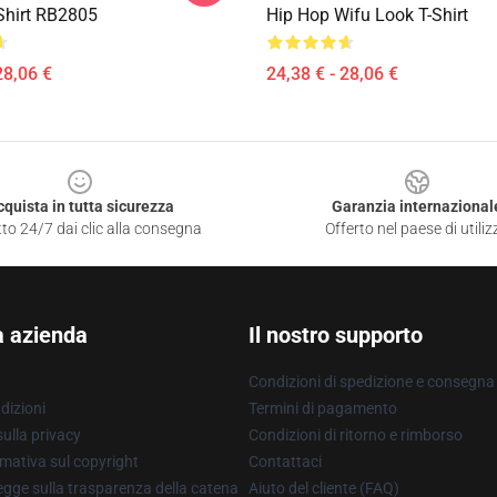
-Shirt RB2805
Hip Hop Wifu Look T-Shirt
28,06 €
24,38 € - 28,06 €
cquista in tutta sicurezza
Garanzia internazional
to 24/7 dai clic alla consegna
Offerto nel paese di utiliz
a azienda
Il nostro supporto
Condizioni di spedizione e consegna
dizioni
Termini di pagamento
ulla privacy
Condizioni di ritorno e rimborso
mativa sul copyright
Contattaci
gge sulla trasparenza della catena
Aiuto del cliente (FAQ)