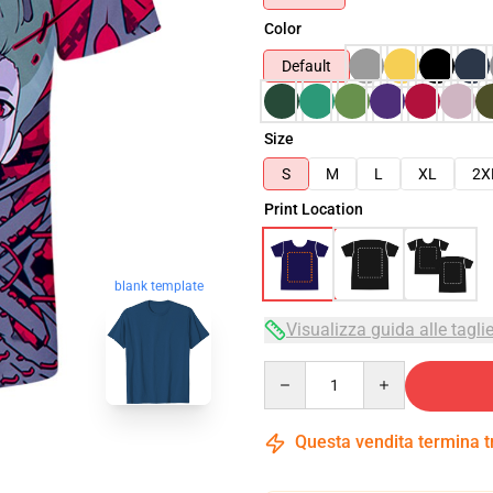
Color
Default
Size
S
M
L
XL
2X
Print Location
blank template
Visualizza guida alle tagli
Quantity
Questa vendita termina 