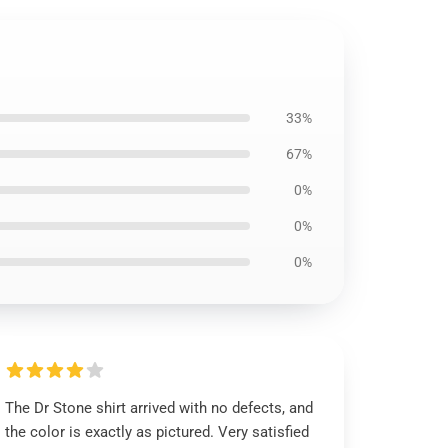
33%
67%
0%
0%
0%
The Dr Stone shirt arrived with no defects, and
the color is exactly as pictured. Very satisfied