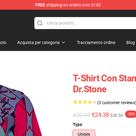
FREE
shipping on orders over $100
zio
Acquista per categoria
Tracciamento ordine
Blog
T-Shirt Con Stam
Dr.Stone
(3 customer reviews
€30.48
€24.38
-20%
$26.50
Type
Unisex