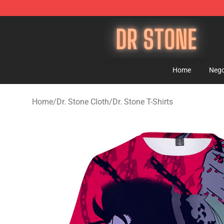
Dr Stone Store - Official Dr Stone Merchandise Shop
Home
Nego
Home
/
Dr. Stone Cloth
/
Dr. Stone T-Shirts