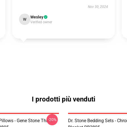
Nov 30, 2024
Wesley
W
Verified owner
I prodotti più venduti
-20%
 Pillows - Gene Stone Throw
Dr. Stone Bedding Sets - Ch