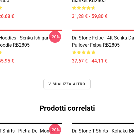
2805
Blanket RB2805
26,68 €
31,28 € - 59,80 €
-20%
 Hoodies - Senku Ishigami
Dr. Stone Felpe - 4K Senku D
Hoodie RB2805
Pullover Felpa RB2805
45,95 €
37,67 € - 44,11 €
VISUALIZZA ALTRO
Prodotti correlati
-20%
T-Shirts - Pietra Del Mondo
Dr. Stone T-Shirts - Kohaku B