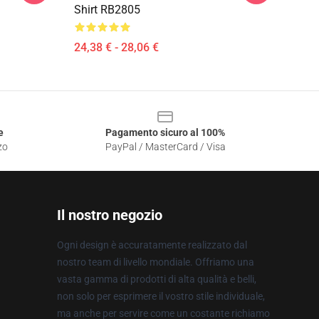
Shirt RB2805
24,38 € - 28,06 €
e
Pagamento sicuro al 100%
zo
PayPal / MasterCard / Visa
Il nostro negozio
Ogni design è accuratamente realizzato dal
nostro team di livello mondiale. Offriamo una
vasta gamma di prodotti di alta qualità e belli,
non solo per esprimere il vostro stile individuale,
ma anche per servire come un costante richiamo