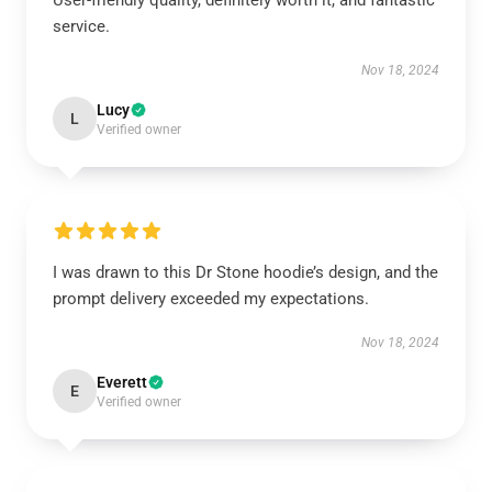
User-friendly quality, definitely worth it, and fantastic
service.
Nov 18, 2024
Lucy
L
Verified owner
I was drawn to this Dr Stone hoodie’s design, and the
prompt delivery exceeded my expectations.
Nov 18, 2024
Everett
E
Verified owner