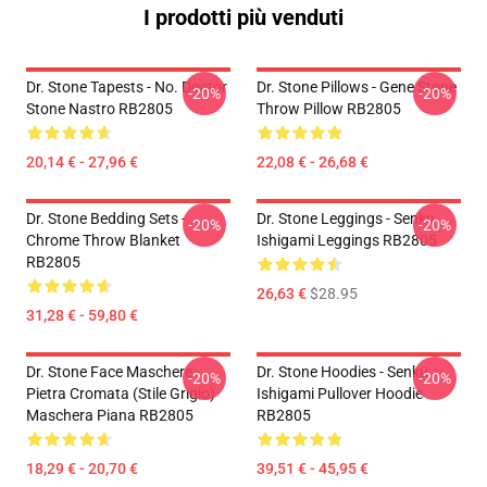
I prodotti più venduti
Dr. Stone Tapests - No. Doctor
Dr. Stone Pillows - Gene Stone
-20%
-20%
Stone Nastro RB2805
Throw Pillow RB2805
20,14 € - 27,96 €
22,08 € - 26,68 €
Dr. Stone Bedding Sets -
Dr. Stone Leggings - Senku
-20%
-20%
Chrome Throw Blanket
Ishigami Leggings RB2805
RB2805
26,63 €
$28.95
31,28 € - 59,80 €
Dr. Stone Face Maschere -
Dr. Stone Hoodies - Senku
-20%
-20%
Pietra Cromata (stile Grigio)
Ishigami Pullover Hoodie
Maschera Piana RB2805
RB2805
18,29 € - 20,70 €
39,51 € - 45,95 €