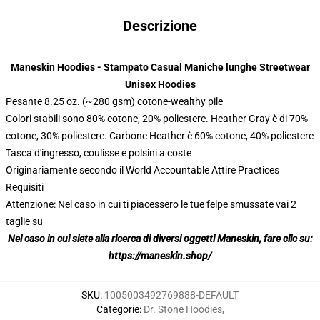
Descrizione
modname=ckeditor
Maneskin Hoodies - Stampato Casual Maniche lunghe Streetwear
Unisex Hoodies
Pesante 8.25 oz. (~280 gsm) cotone-wealthy pile
Colori stabili sono 80% cotone, 20% poliestere. Heather Gray è di 70%
cotone, 30% poliestere. Carbone Heather è 60% cotone, 40% poliestere
Tasca d'ingresso, coulisse e polsini a coste
Originariamente secondo il World Accountable Attire Practices
Requisiti
Attenzione: Nel caso in cui ti piacessero le tue felpe smussate vai 2
taglie su
Nel caso in cui siete alla ricerca di diversi oggetti Maneskin, fare clic su:
https://maneskin.shop/
SKU
:
1005003492769888-DEFAULT
Categorie
:
Dr. Stone Hoodies
,