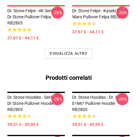
Dr. Stone Felpe - 4K Senku Da
Dr. Stone Felpe - Kaseki Stone
-20%
-20%
Dr Stone Pullover Felpa
Wars Pullover Felpa RB2805
RB2805
37,67 € - 44,11 €
37,67 € - 44,11 €
VISUALIZZA ALTRO
Prodotti correlati
Dr. Stone Hoodies - Senku Da
Dr. Stone Hoodies - Dr. Stone
-20%
-20%
Dr Stone Pullover Hoodie
E=mc² Pullover Hoodie
RB2805
RB2805
39,51 € - 45,95 €
39,51 € - 45,95 €