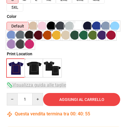
5XL
Color
Default
Print Location
Visualizza guida alle taglie
Quantity
AGGIUNGI AL CARRELLO
Questa vendita termina tra
00
:
40
:
54