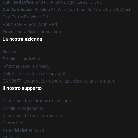
Our Head Office
: 2704 J St, San Diego, CA 92101, US
Our Warehouse
: Building 21, Wanghai Road, Software Park II, Atushi
City, Fujian Province, CN
Hour
: 9AM – 5PM (Mon – Fri)
Email
: contact@dr-stone.shop
La nostra azienda
Su di noi
Termini e condizioni
Informativa sulla privacy
DMCA - Informativa sul copyright
CA SB657: Legge sulla trasparenza della catena di fornitura
Il nostro supporto
Condizioni di spedizione e consegna
Termini di pagamento
Condizioni di ritorno e rimborso
Contattaci
Aiuto del cliente (FAQ)
Whosale