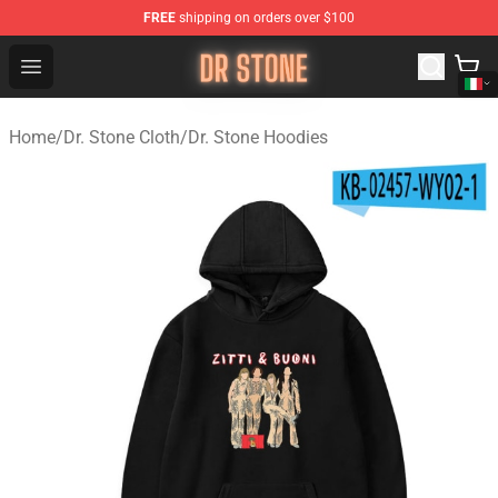
FREE
shipping on orders over $100
Dr Stone Store - Official Dr Stone Merchandise Shop
Open menu
Home
/
Dr. Stone Cloth
/
Dr. Stone Hoodies