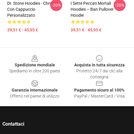
Dr. Stone Hoodies - Chrome
I Sette Peccati Mortali
-20%
-20%
Con Cappuccio
Hoodies – Ban Pullover
Personalizzato
Hoodie
39,51 € - 45,95 €
39,51 € - 45,95 €
Footer
Spedizione mondiale
Acquista in tutta sicurezza
Spediamo in oltre 200 paesi
Protetto 24/7 dai clic alla
consegna
Garanzia internazionale
Pagamento sicuro al 100%
Offerto nel paese di utilizzo
PayPal / MasterCard / Visa
Contattaci