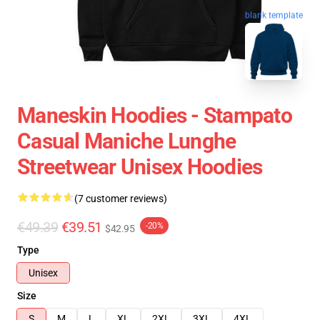
blank template
Maneskin Hoodies - Stampato
Casual Maniche Lunghe
Streetwear Unisex Hoodies
(7 customer reviews)
€49.39
€39.51
-20%
$42.95
Type
Unisex
Size
S
M
L
XL
2XL
3XL
4XL