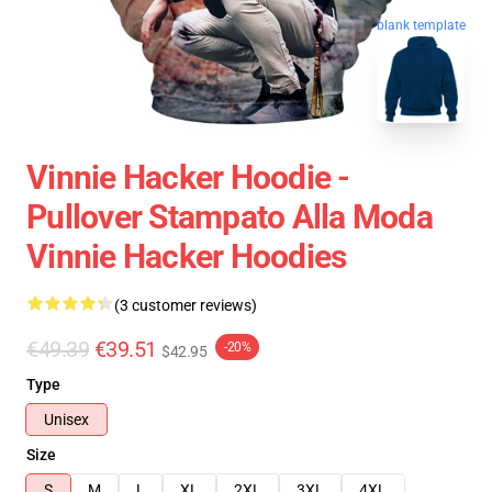
blank template
Vinnie Hacker Hoodie -
Pullover Stampato Alla Moda
Vinnie Hacker Hoodies
(3 customer reviews)
€49.39
€39.51
-20%
$42.95
Type
Unisex
Size
S
M
L
XL
2XL
3XL
4XL