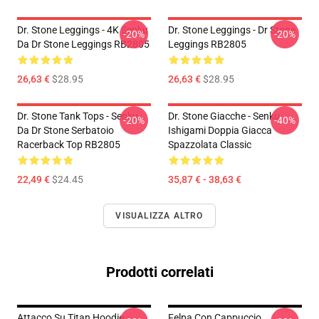
Dr. Stone Leggings - 4K Senku
Dr. Stone Leggings - Dr Stone
-20%
-20%
Da Dr Stone Leggings RB2805
Leggings RB2805
26,63 €
$28.95
26,63 €
$28.95
Dr. Stone Tank Tops - Senku
Dr. Stone Giacche - Senku
-20%
-40%
Da Dr Stone Serbatoio
Ishigami Doppia Giacca
Racerback Top RB2805
Spazzolata Classic
22,49 €
$24.45
35,87 € - 38,63 €
VISUALIZZA ALTRO
Prodotti correlati
Attacco Su Titan Hoodie -
Felpa Con Cappuccio