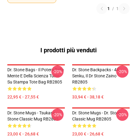
1
/
1
I prodotti più venduti
Dr. Stone Bags - Il Potere Della
Dr. Stone Backpacks - 4K
-20%
-20%
Mente E Della Scienza Tutto
Senku, Il Dr Stone Zaino
Su Stampa Tote Bag RB2805
RB2805
22,95 € - 27,55 €
33,94 € - 38,18 €
Dr. Stone Mugs - Tsukasa
Dr. Stone Mugs - Dr. Stone
-20%
-20%
Stone Classic Mug RB2805
Classic Mug RB2805
23,00 € - 26,68 €
23,00 € - 26,68 €