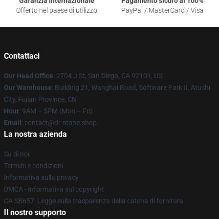
Garanzia internazionale
Pagamento sicuro al 100%
Offerto nel paese di utilizzo
PayPal / MasterCard / Visa
Contattaci
Our Head Office
: 2704 J St, San Diego, CA 92101, US
Our Warehouse
: Building 21, Wanghai Road, Software Park II, Atushi
City, Fujian Province, CN
Hour
: 9AM – 5PM (Mon – Fri)
Email
: contact@dr-stone.shop
La nostra azienda
Su di noi
Termini e condizioni
Informativa sulla privacy
DMCA - Informativa sul copyright
CA SB657: Legge sulla trasparenza della catena di fornitura
Il nostro supporto