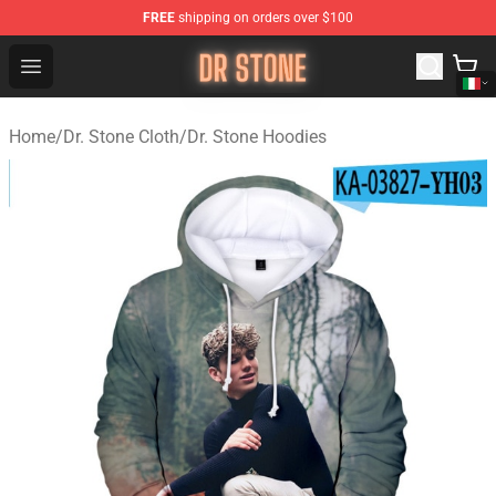
FREE
shipping on orders over $100
Dr Stone Store - Official Dr Stone Merchandise Shop
Open menu
Home
/
Dr. Stone Cloth
/
Dr. Stone Hoodies