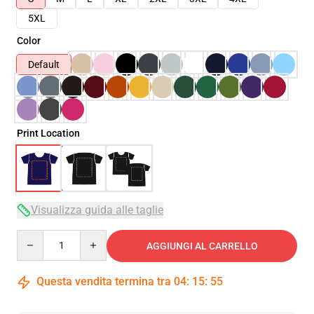
5XL
Color
Default
Print Location
Visualizza guida alle taglie
Quantity
AGGIUNGI AL CARRELLO
Questa vendita termina tra
04
:
15
:
54