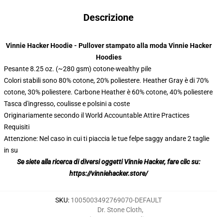
Descrizione
modname=ckeditor
Vinnie Hacker Hoodie - Pullover stampato alla moda Vinnie Hacker
Hoodies
Pesante 8.25 oz. (~280 gsm) cotone-wealthy pile
Colori stabili sono 80% cotone, 20% poliestere. Heather Gray è di 70%
cotone, 30% poliestere. Carbone Heather è 60% cotone, 40% poliestere
Tasca d'ingresso, coulisse e polsini a coste
Originariamente secondo il World Accountable Attire Practices
Requisiti
Attenzione: Nel caso in cui ti piaccia le tue felpe saggy andare 2 taglie
in su
Se siete alla ricerca di diversi oggetti Vinnie Hacker, fare clic su:
https://vinniehacker.store/
SKU
:
1005003492769070-DEFAULT
Dr. Stone Cloth
,