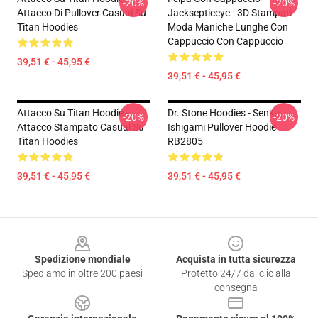
-20%
-20%
Attacco Di Pullover Casual Su
Jacksepticeye - 3D Stampati
Titan Hoodies
Moda Maniche Lunghe Con
Cappuccio Con Cappuccio
39,51 € - 45,95 €
39,51 € - 45,95 €
Attacco Su Titan Hoodie -
Dr. Stone Hoodies - Senku
-20%
-20%
Attacco Stampato Casual Su
Ishigami Pullover Hoodie
Titan Hoodies
RB2805
39,51 € - 45,95 €
39,51 € - 45,95 €
Footer
Spedizione mondiale
Acquista in tutta sicurezza
Spediamo in oltre 200 paesi
Protetto 24/7 dai clic alla
consegna