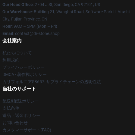
Our Head Office
: 2704 J St, San Diego, CA 92101, US
Our Warehouse
: Building 21, Wanghai Road, Software Park II, Atushi
City, Fujian Province, CN
Hour
: 9AM – 5PM (Mon – Fri)
Email
: contact@dr-stone.shop
会社案内
私たちについて
利用規約
プライバシーポリシー
DMCA - 著作権ポリシー
カリフォルニアSB657: サプライチェーンの透明性法
当社のサポート
配送&配送ポリシー
支払条件
返品・返金ポリシー
お問い合わせ
カスタマーサポート(FAQ)