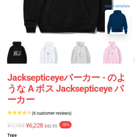
blank template
Jacksepticeyeパーカー - のよ
うな A ボス Jacksepticeye パ
ーカー
(6 customer reviews)
¥7,785
¥6,228
-20%
$42.95
Type