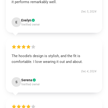
it performs remarkably well.
Dec 5, 2024
Evelyn
E
Verified owner
The hoodie’s design is stylish, and the fit is
comfortable. I love wearing it out and about.
Dec 4, 2024
Serena
S
Verified owner