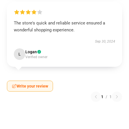
The store's quick and reliable service ensured a
wonderful shopping experience.
Sep 30, 2024
Logan
L
Verified owner
Write your review
1
/
1