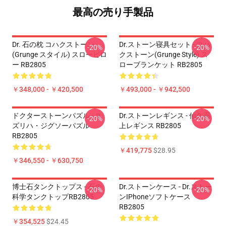
最高の売り手製品
Dr. 石の枕 コハクストーン
Dr.ストーン寝具セット - コハ
-20%
-20%
(Grunge スタイル) スローピロ
クストーン(Grunge Style) ス
ー RB2805
ローブランケット RB2805
￥348,000 - ￥420,500
￥493,000 - ￥942,500
ドクターストーンパズル - ユ
Dr.ストーンレギンス - 仙久石
-20%
-20%
ズリハ・ジグソーパズル
上レギンス RB2805
RB2805
￥419,775
$28.95
￥346,550 - ￥630,750
博士石タンクトップス - 石の
Dr.ストーンケース - Dr.ストー
-20%
-20%
科学タンクトップRB2805
ンiPhoneソフトケース
RB2805
￥354,525
$24.45