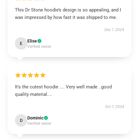
This Dr Stone hoodie’s design is so appealing, and I
was impressed by how fast it was shipped to me.
Dec 1, 2024
Elise
E
Verified owner
It's the cutest hoodie .... Very well made ..good
quality material....
Oct 7, 2024
Dominic
D
Verified owner