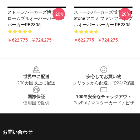
ストーンパーカーズ博士 - ク
ストーンパーカーズ博士 ・ Dr
-20%
-20%
ロームプルオーバーパーカー
Stone アニメ ファン アート プ
パーカーRB2805
ルオーバー パーカー RB2805
￥622,775 - ￥724,275
￥622,775 - ￥724,275
Footer
世界中に配送
安心してお買い物
200カ国以上に配送
クリックから配送まで24/7保護
国際保証
100％安全なチェックアウト
使用国で提供
PayPal / マスターカード / ビザ
お問い合わせ