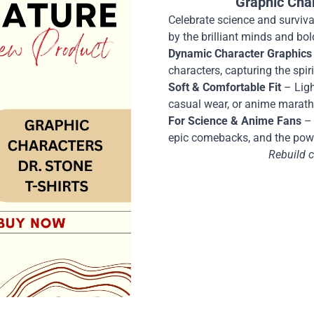
Graphic Cha
Celebrate science and survival
by the brilliant minds and bol
Dynamic Character Graphics
characters, capturing the spi
Soft & Comfortable Fit
– Ligh
casual wear, or anime marat
For Science & Anime Fans
– 
epic comebacks, and the pow
Rebuild ci