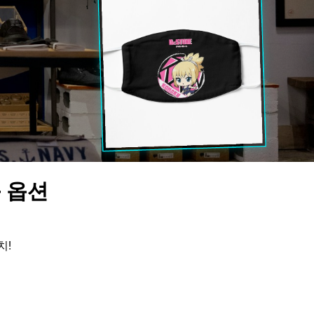
상품 옵션
치!