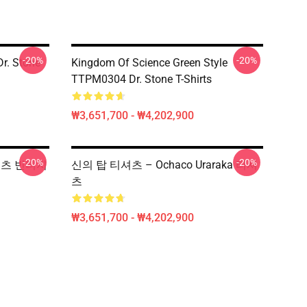
-20%
-20%
r. Stone
Kingdom Of Science Green Style
TTPM0304 Dr. Stone T-Shirts
₩3,651,700 - ₩4,202,900
-20%
-20%
e 셔츠 빈티지
신의 탑 티셔츠 – Ochaco Uraraka 티셔
츠
₩3,651,700 - ₩4,202,900