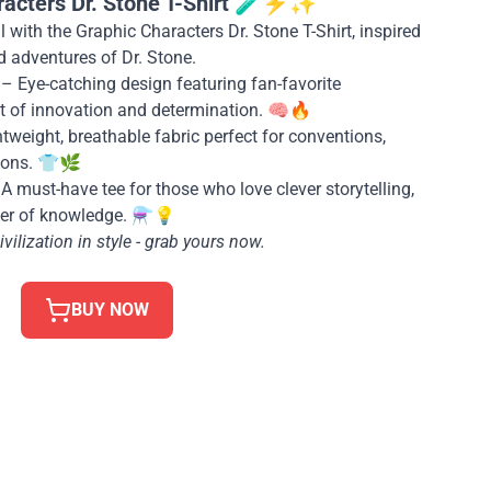
racters Dr. Stone T-Shirt 🧪⚡✨
 with the Graphic Characters Dr. Stone T-Shirt, inspired
d adventures of Dr. Stone.
– Eye-catching design featuring fan-favorite
rit of innovation and determination. 🧠🔥
tweight, breathable fabric perfect for conventions,
hons. 👕🌿
A must-have tee for those who love clever storytelling,
er of knowledge. ⚗️💡
vilization in style - grab yours now.
BUY NOW