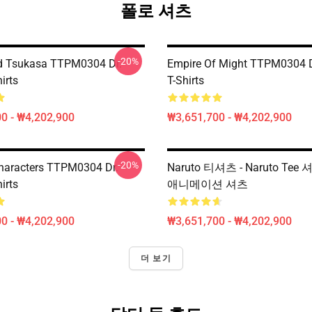
폴로 셔츠
-20%
d Tsukasa TTPM0304 Dr.
Empire Of Might TTPM0304 D
irts
T-Shirts
0 - ₩4,202,900
₩3,651,700 - ₩4,202,900
-20%
haracters TTPM0304 Dr.
Naruto 티셔츠 - Naruto Te
irts
애니메이션 셔츠
0 - ₩4,202,900
₩3,651,700 - ₩4,202,900
더 보기