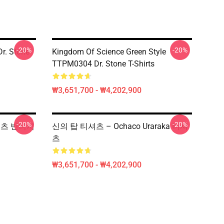
-20%
-20%
r. Stone
Kingdom Of Science Green Style
TTPM0304 Dr. Stone T-Shirts
₩3,651,700 - ₩4,202,900
-20%
-20%
e 셔츠 빈티지
신의 탑 티셔츠 – Ochaco Uraraka 티셔
츠
₩3,651,700 - ₩4,202,900