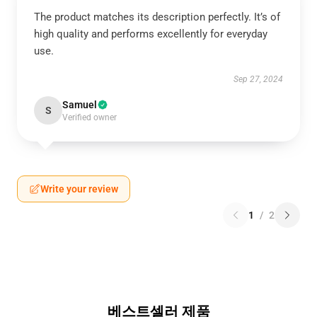
The product matches its description perfectly. It’s of
high quality and performs excellently for everyday
use.
Sep 27, 2024
Samuel
S
Verified owner
Write your review
1
/
2
베스트셀러 제품