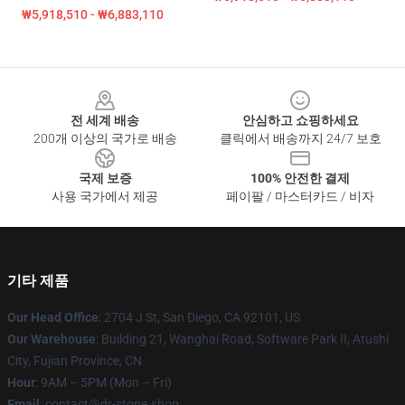
₩5,918,510 - ₩6,883,110
Footer
전 세계 배송
안심하고 쇼핑하세요
200개 이상의 국가로 배송
클릭에서 배송까지 24/7 보호
국제 보증
100% 안전한 결제
사용 국가에서 제공
페이팔 / 마스터카드 / 비자
기타 제품
Our Head Office
: 2704 J St, San Diego, CA 92101, US
Our Warehouse
: Building 21, Wanghai Road, Software Park II, Atushi
City, Fujian Province, CN
Hour
: 9AM – 5PM (Mon – Fri)
Email
: contact@dr-stone.shop