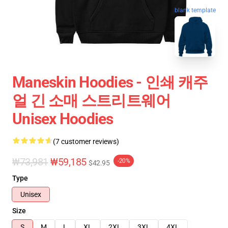
blank template
Maneskin Hoodies - 인쇄 캐주
얼 긴 소매 스트리트웨어
Unisex Hoodies
(7 customer reviews)
₩73,981
₩59,185
-20%
$42.95
Type
Unisex
Size
S
M
L
XL
2XL
3XL
4XL