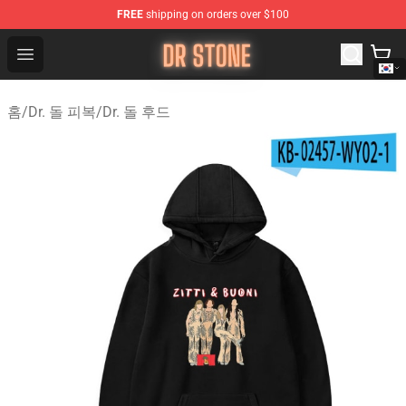
FREE
shipping on orders over $100
Dr Stone Store - Official Dr Stone Merchandise Shop
Open menu
홈
/
Dr. 돌 피복
/
Dr. 돌 후드