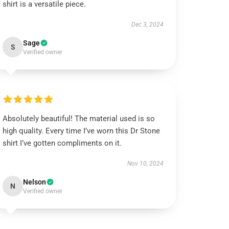
shirt is a versatile piece.
Dec 3, 2024
Sage
S
Verified owner
Absolutely beautiful! The material used is so
high quality. Every time I’ve worn this Dr Stone
shirt I’ve gotten compliments on it.
Nov 10, 2024
Nelson
N
Verified owner