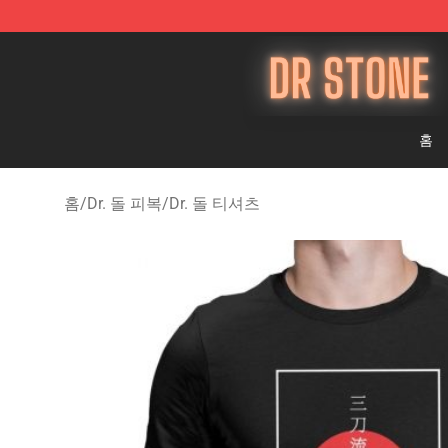
Dr Stone Store - Official Dr Stone Merchandise Shop
홈
홈
/
Dr. 돌 피복
/
Dr. 돌 티셔츠