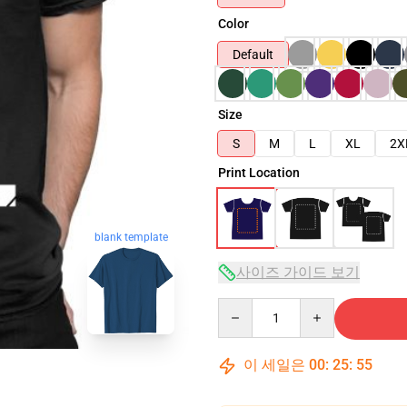
Color
Default
Size
S
M
L
XL
2X
Print Location
blank template
사이즈 가이드 보기
Quantity
이 세일은
00
:
25
:
54