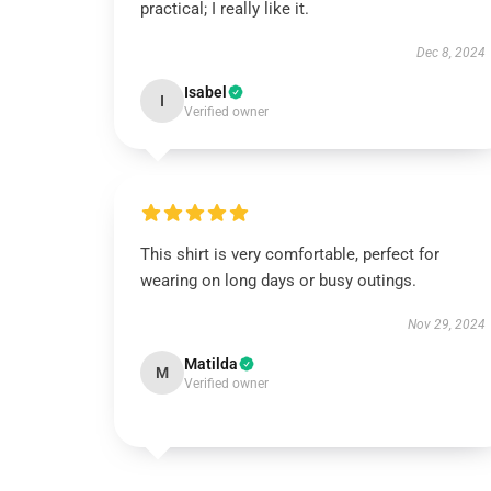
practical; I really like it.
Dec 8, 2024
Isabel
I
Verified owner
This shirt is very comfortable, perfect for
wearing on long days or busy outings.
Nov 29, 2024
Matilda
M
Verified owner