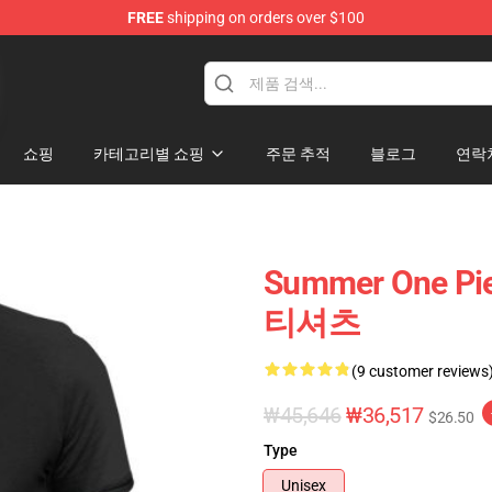
FREE
shipping on orders over $100
쇼핑
카테고리별 쇼핑
주문 추적
블로그
연락
Summer One 
티셔츠
(9 customer reviews
₩45,646
₩36,517
$26.50
Type
Unisex