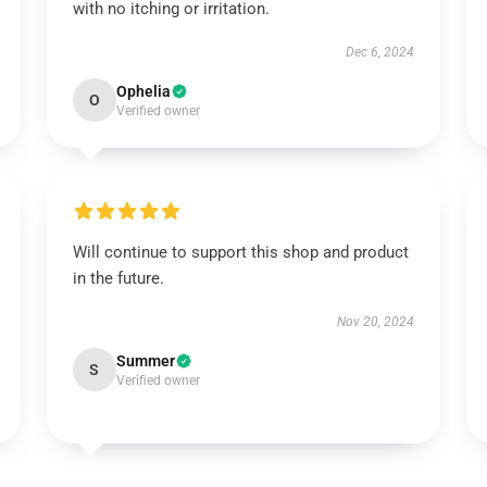
with no itching or irritation.
Dec 6, 2024
Ophelia
O
Verified owner
Will continue to support this shop and product
in the future.
Nov 20, 2024
Summer
S
Verified owner