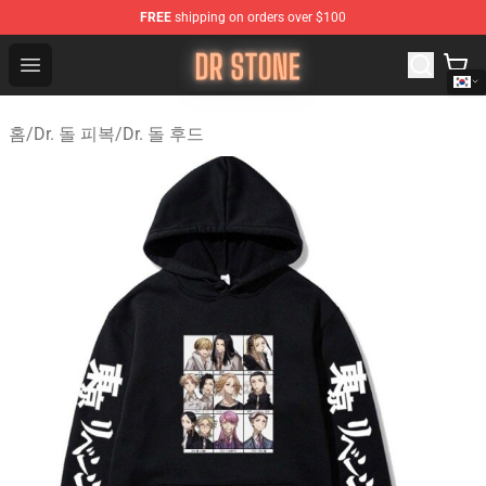
FREE
shipping on orders over $100
Dr Stone Store - Official Dr Stone Merchandise Shop
Open menu
홈
/
Dr. 돌 피복
/
Dr. 돌 후드