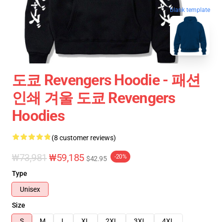
blank template
도쿄 Revengers Hoodie - 패션
인쇄 겨울 도쿄 Revengers
Hoodies
(8 customer reviews)
₩73,981
₩59,185
-20%
$42.95
Type
Unisex
Size
S
M
L
XL
2XL
3XL
4XL