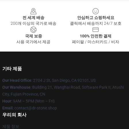
Footer
전 세계 배송
안심하고 쇼핑하세요
200개 이상의 국가로 배송
클릭에서 배송까지 24/7 보호
국제 보증
100% 안전한 결제
사용 국가에서 제공
페이팔 / 마스터카드 / 비자
기타 제품
Our Head Office
: 2704 J St, San Diego, CA 92101, US
Our Warehouse
: Building 21, Wanghai Road, Software Park II, Atushi
City, Fujian Province, CN
Hour
: 9AM – 5PM (Mon – Fri)
Email
: contact@dr-stone.shop
우리의 회사
제품 정보