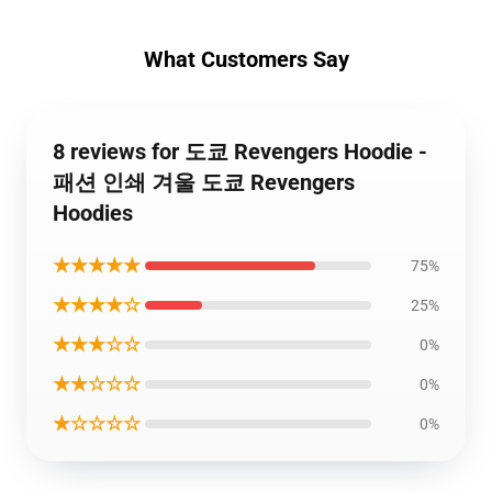
What Customers Say
8 reviews for 도쿄 Revengers Hoodie -
패션 인쇄 겨울 도쿄 Revengers
Hoodies
★★★★★
75%
★★★★☆
25%
★★★☆☆
0%
★★☆☆☆
0%
★☆☆☆☆
0%