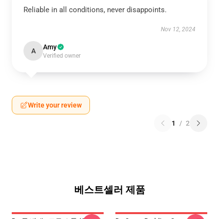
Reliable in all conditions, never disappoints.
Nov 12, 2024
Amy
A
Verified owner
Write your review
1
/
2
베스트셀러 제품