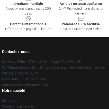
Livraison mondiale
Achetez en toute confiance
Nous livrons dans plus de 200
24/7 Protected from clicks to
pays
delivery
Garantie internationale
Paiement 100% sécurisé
Offert dans le pays d'utilisation
PayPal / MasterCard / Visa
Contactez-nous
Our Head Office
: 2704 J St, San Diego, CA 92101, US
Our Warehouse
: Building 21, Wanghai Road, Software Park II, Atushi
City, Fujian Province, CN
Hour
: 9AM – 5PM (Mon – Fri)
Email
: contact@dr-stone.shop
Notre société
Sur nous
Conditions générales