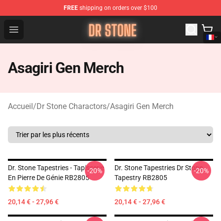
FREE
shipping on orders over $100
Dr Stone Store - Official Dr Stone Merchandise Shop
Open menu
Asagiri Gen Merch
Accueil
/
Dr Stone Charactors
/
Asagiri Gen Merch
Dr. Stone Tapestries - Tapisserie
Dr. Stone Tapestries Dr Stone
-20%
-20%
En Pierre De Génie RB2805
Tapestry RB2805
20,14 € - 27,96 €
20,14 € - 27,96 €