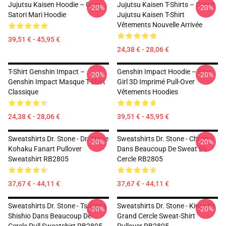
Jujutsu Kaisen Hoodie – Gojo
Jujutsu Kaisen T-Shirts – Coton
-20%
-20%
Satori Mari Hoodie
Jujutsu Kaisen T-Shirt
Vêtements Nouvelle Arrivée
39,51 € - 45,95 €
24,38 € - 28,06 €
T-Shirt Genshin Impact –
Genshin Impact Hoodie – Sexy
-20%
-20%
Genshin Impact Masque T-Shirt
Girl 3D Imprimé Pull-Over
Classique
Vêtements Hoodies
24,38 € - 28,06 €
39,51 € - 45,95 €
Sweatshirts Dr. Stone - Dr. Stone
Sweatshirts Dr. Stone - Chrome
-20%
-20%
Kohaku Fanart Pullover
Dans Beaucoup De Sweat En
Sweatshirt RB2805
Cercle RB2805
37,67 € - 44,11 €
37,67 € - 44,11 €
Sweatshirts Dr. Stone - Tsukasa
Sweatshirts Dr. Stone - Kinro En
-20%
-20%
Shishio Dans Beaucoup De
Grand Cercle Sweat-Shirt