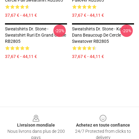
Cercle Pull Sweatshirt RB2805
Pullover RB2805
37,67 € - 44,11 €
37,67 € - 44,11 €
Sweatshirts Dr. Stone -
Sweatshirts Dr. Stone - Kaseki
-20%
-20%
Sweatshirt Ruri En Grand Cercle
Dans Beaucoup De Cercle
RB2805
Sweatover RB2805
37,67 € - 44,11 €
37,67 € - 44,11 €
Footer
Livraison mondiale
Achetez en toute confiance
Nous livrons dans plus de 200
24/7 Protected from clicks to
pays
delivery