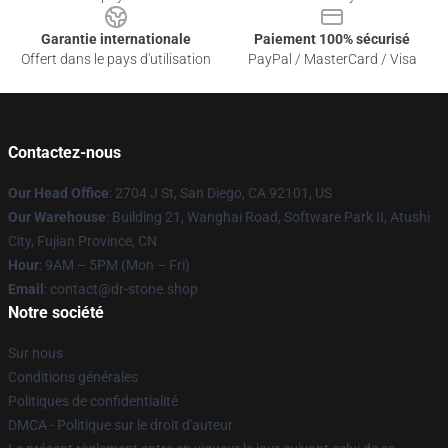
Garantie internationale
Paiement 100% sécurisé
Offert dans le pays d'utilisation
PayPal / MasterCard / Visa
Contactez-nous
Our Head Office
: 2704 J St, San Diego, CA 92101, US
Our Warehouse
: Building 21, Wanghai Road, Software Park II, Atushi
City, Fujian Province, CN
Hour
: 9AM – 5PM (Mon – Fri)
Email
: contact@dr-stone.shop
Notre société
Sur nous
Conditions générales
Politiques de confidentialité
DMCA - Politique sur le droit d'auteur