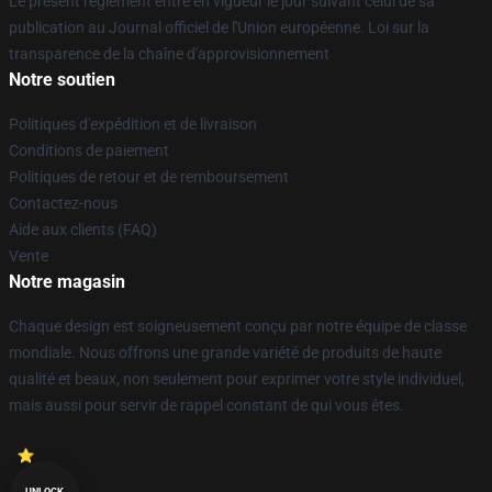
Le présent règlement entre en vigueur le jour suivant celui de sa
publication au Journal officiel de l'Union européenne. Loi sur la
transparence de la chaîne d'approvisionnement
Notre soutien
Politiques d'expédition et de livraison
Conditions de paiement
Politiques de retour et de remboursement
Contactez-nous
Aide aux clients (FAQ)
Vente
Notre magasin
Chaque design est soigneusement conçu par notre équipe de classe
mondiale. Nous offrons une grande variété de produits de haute
qualité et beaux, non seulement pour exprimer votre style individuel,
mais aussi pour servir de rappel constant de qui vous êtes.
UNLOCK