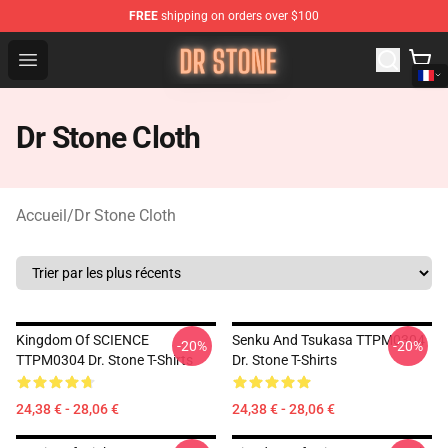
FREE
shipping on orders over $100
Dr Stone Store - Official Dr Stone Merchandise Shop
Open menu
Dr Stone Cloth
Accueil
/
Dr Stone Cloth
Kingdom Of SCIENCE
Senku And Tsukasa TTPM0304
-20%
-20%
TTPM0304 Dr. Stone T-Shirts
Dr. Stone T-Shirts
24,38 € - 28,06 €
24,38 € - 28,06 €