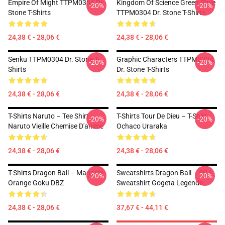
Empire Of Might TTPM0304 Dr.
Kingdom Of Science Green Style
-20%
-20%
Stone T-Shirts
TTPM0304 Dr. Stone T-Shirts
24,38 € - 28,06 €
24,38 € - 28,06 €
Senku TTPM0304 Dr. Stone T-
Graphic Characters TTPM0304
-20%
-20%
Shirts
Dr. Stone T-Shirts
24,38 € - 28,06 €
24,38 € - 28,06 €
T-Shirts Naruto – Tee Shirt
T-Shirts Tour De Dieu – T-Shirt
-20%
-20%
Naruto Vieille Chemise D'anime
Ochaco Uraraka
24,38 € - 28,06 €
24,38 € - 28,06 €
T-Shirts Dragon Ball – Magasin
Sweatshirts Dragon Ball – SSJ
-20%
-20%
Orange Goku DBZ
Sweatshirt Gogeta Legends
24,38 € - 28,06 €
37,67 € - 44,11 €